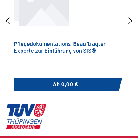
Pflegedokumentations-Beauftragter -
E
Experte zur Einführung von SIS®
Ab
0,00 €