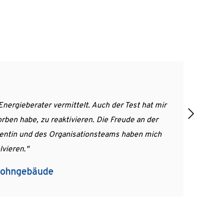
 Thema KI angesehen habe, möchte ich Ihnen sagen: Chapeau! 
 wundervoll präsentiert."
ity of Governance in Berlin