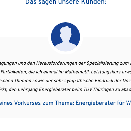
Das sagen unsere Kunden:
chon einige kostenpflichtige Formate und Präsentationen zum
Kurs ist unfassbar gut didaktisch aufgebaut und
Dr. Raphael Reule, Hertie School - The Univers