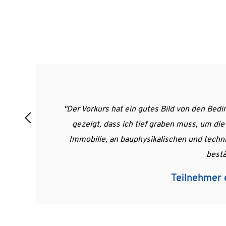
 Test hat mir
"Nachdem ich mir zuvor s
eude an der
s haben mich