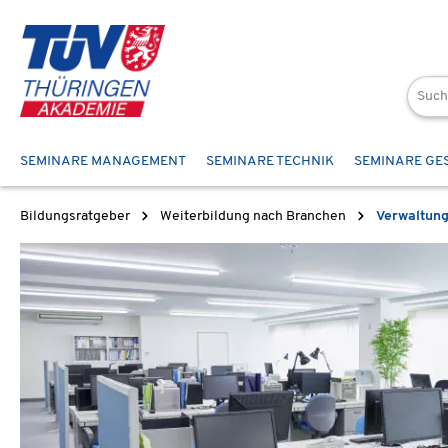
 Hauptinhalt springen
Zur Suche springen
Zur Hauptnavigation springen
SEMINARE MANAGEMENT
SEMINARE TECHNIK
SEMINARE GE
Bildungsratgeber
Weiterbildung nach Branchen
Verwaltung