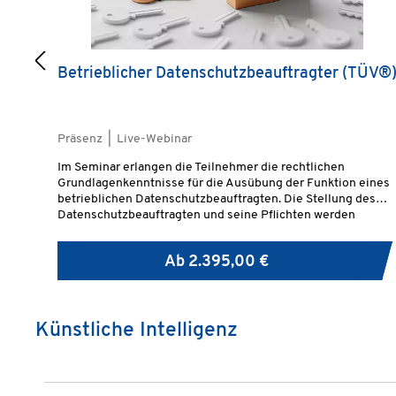
Betrieblicher Datenschutzbeauftragter (TÜV®
Präsenz | Live-Webinar
Im Seminar erlangen die Teilnehmer die rechtlichen
Grundlagenkenntnisse für die Ausübung der Funktion eines
betrieblichen Datenschutzbeauftragten. Die Stellung des
Datenschutzbeauftragten und seine Pflichten werden
ausführlich anhand praktischer Beispiele besprochen. Die
Referenten gehen auf aktuelle Herausforderungen im
Ab
2.395,00 €
Datenschutz ebenso ein wie auf die Umsetzung notwendiger
technischer und organisatorischer Maßnahmen.Die
Teilnehmer erhalten wertvolle Hinwiese zu geeigneten
Hilfsmitteln für die Umsetzung der besprochenen Themen in
die betriebliche Praxis. Durch das Absolvieren einer
Künstliche Intelligenz
schriftlichen Prüfung, die zum Erwerb eines
Personenzertifikats führt, belegen die Teilnehmer ihr
Wissen.
Produktgalerie überspringen