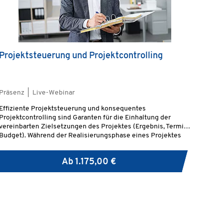
Projektsteuerung und Projektcontrolling
Präsenz | Live-Webinar
Effiziente Projektsteuerung und konsequentes
Projektcontrolling sind Garanten für die Einhaltung der
vereinbarten Zielsetzungen des Projektes (Ergebnis, Termin,
Budget). Während der Realisierungsphase eines Projektes
muss sich die Projektleitung vertieft mit der Steuerung des
Projektes auseinandersetzen.
Ab
1.175,00 €