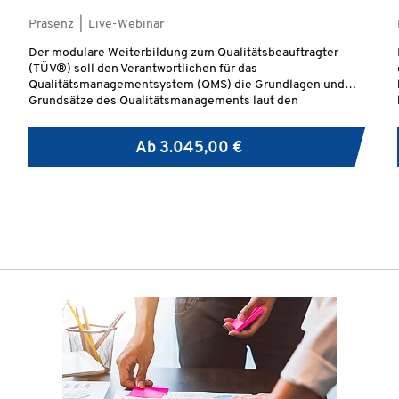
Präsenz | Live-Webinar
Der modulare Weiterbildung zum Qualitätsbeauftragter
(TÜV®) soll den Verantwortlichen für das
Qualitätsmanagementsystem (QMS) die Grundlagen und
Grundsätze des Qualitätsmanagements laut den
Anforderungen der DIN EN ISO 9001:2015 vermitteln, so
dass im Unternehmen sichergestellt wird, dass die
Ab
3.045,00 €
Qualitätsanforderungen erfüllt werden und die Prozesse
beabsichtigte, optimale und effiziente Ergebnisse liefern.