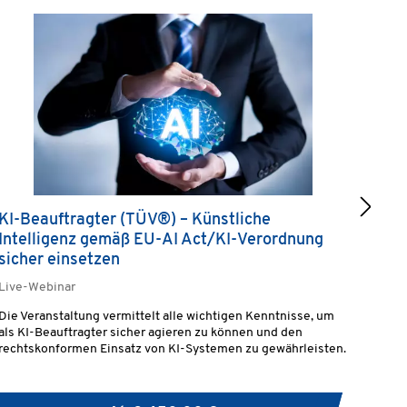
KI-Beauftragter (TÜV®) – Künstliche
Data
Intelligenz gemäß EU-AI Act/KI-Verordnung
sicher einsetzen
Live-Webinar
Live
Die Veranstaltung vermittelt alle wichtigen Kenntnisse, um
Im Se
als KI-Beauftragter sicher agieren zu können und den
Einfü
rechtskonformen Einsatz von KI-Systemen zu gewährleisten.
Grund
Entsc
Daten
benöt