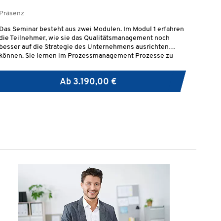
Präsenz
Das Seminar besteht aus zwei Modulen. Im Modul 1 erfahren
die Teilnehmer, wie sie das Qualitätsmanagement noch
besser auf die Strategie des Unternehmens ausrichten
können. Sie lernen im Prozessmanagement Prozesse zu
gestalten, zu analysieren und mittels Prozesskennzahlen zu
bewerten. Das Ressourcenmanagement beleuchtet Ansätze
Ab
3.190,00 €
der Mitarbeiterbefähigung und -motivation.Im 2. Modul
lernen sie Möglichkeiten zur Analyse, Bewertung sowie
Verbesserung des QMS kennen und wiederholen das Thema
Auditierung, Zertifizierung und Akkreditierung. Der Fokus
liegt dabei auf der Norm DIN EN ISO 9004
„Qualitätsmanagement – Anleitung zur Erreichung
nachhaltigen Erfolgs“ und der darin enthaltenen Methode
der Selbstbewertung. Mithilfe dieser Methode, auch
Reifegradmodell genannt, können Verbesserungspotentiale
und Stärken im QMS erkannt und für die Organisation
generiert werden.