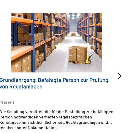
Grundlehrgang: Befähigte Person zur Prüfung
Erst
von Regalanlagen
(GBU
Präsenz
Präse
Die Schulung vermittelt die für die Bestellung zur befähigten
Die T
Person notwendigen vertieften regalspezifischen
Grund
Kenntnisse hinsichtlich Sicherheit, Rechtsgrundlagen und
aussa
rechtssicherer Dokumentation.
anerk