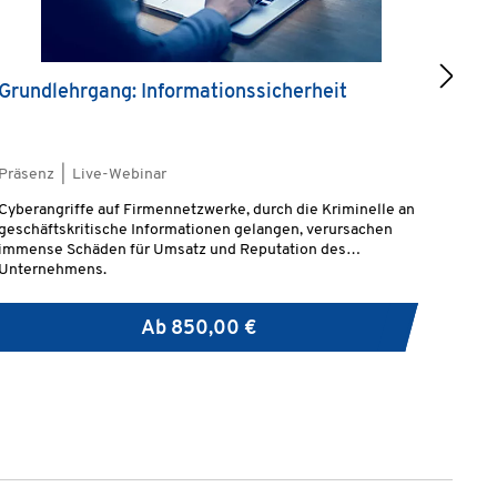
Grundlehrgang: Informationssicherheit
NIS
Präsenz | Live-Webinar
Live
Cyberangriffe auf Firmennetzwerke, durch die Kriminelle an
Die S
geschäftskritische Informationen gelangen, verursachen
Anfor
immense Schäden für Umsatz und Reputation des
Aufga
Unternehmens.
ebens
Schni
Ab
850,00 €