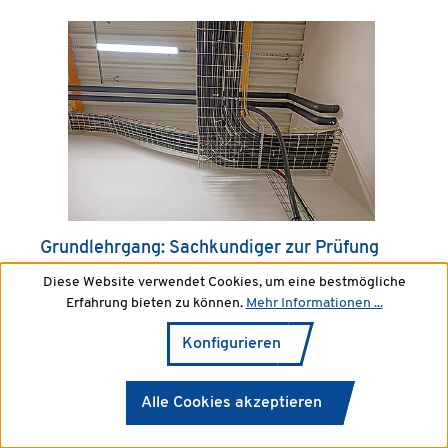
Grundlehrgang: Sachkundiger zur Prüfung
von Brandabschottungen
Diese Website verwendet Cookies, um eine bestmögliche
Erfahrung bieten zu können.
Mehr Informationen ...
Konfigurieren
Die Prüfung umfasst Sichtkontrolle auf Beschädigungen,
korrekte Verschlüsse und Übereinstimmung mit dem
Zulassungsbescheid. Nicht fachgerecht ausgeführte oder
Alle Cookies akzeptieren
veränderte Abschottungen können im Brandfall ihre
Schutzwirkung verlieren. Dies stellt ein erhebliches
Sicherheitsrisiko dar und kann zudem den