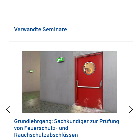
Produktgalerie überspringen
Verwandte Seminare
Grundlehrgang: Sachkundiger zur Prüfung
G
von Feuerschutz- und
k
Rauchschutzabschlüssen