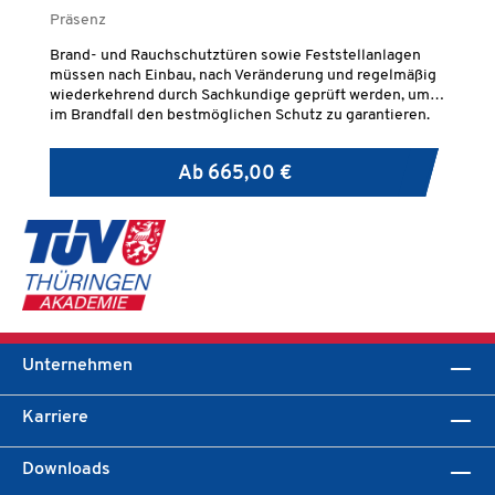
Präsenz
Pr
Brand- und Rauchschutztüren sowie Feststellanlagen
Da
müssen nach Einbau, nach Veränderung und regelmäßig
Sa
wiederkehrend durch Sachkundige geprüft werden, um
Fe
im Brandfall den bestmöglichen Schutz zu garantieren.
er
Re
Eb
Ab
665,00 €
Re
Unternehmen
Karriere
Downloads