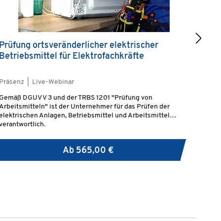
Prüfung ortsveränderlicher elektrischer
Prüf
Betriebsmittel für Elektrofachkräfte
Präsenz | Live-Webinar
Präse
Gemäß DGUV V 3 und der TRBS 1201 "Prüfung von
Gemäß
Arbeitsmitteln" ist der Unternehmer für das Prüfen der
600 i
elektrischen Anlagen, Betriebsmittel und Arbeitsmittel
elekt
verantwortlich.
Ab
565,00 €