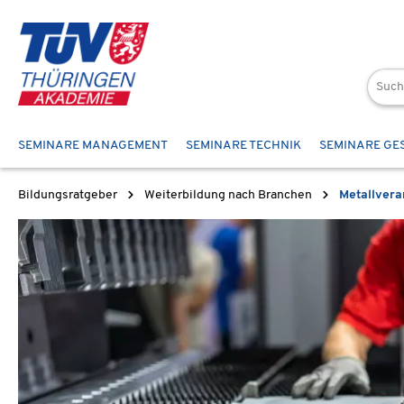
 Hauptinhalt springen
Zur Suche springen
Zur Hauptnavigation springen
SEMINARE MANAGEMENT
SEMINARE TECHNIK
SEMINARE GE
Bildungsratgeber
Weiterbildung nach Branchen
Metallvera