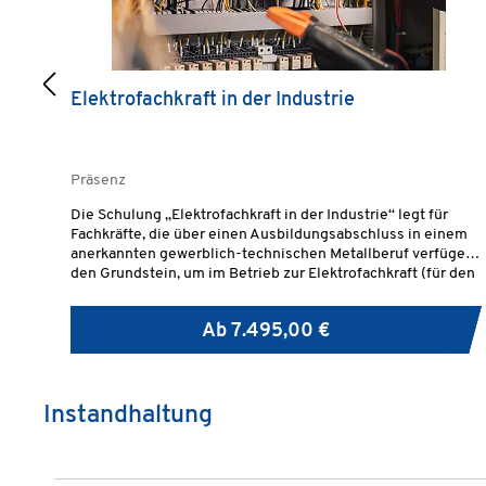
Elektrofachkraft in der Industrie
Präsenz
Die Schulung „Elektrofachkraft in der Industrie“ legt für
Fachkräfte, die über einen Ausbildungsabschluss in einem
anerkannten gewerblich-technischen Metallberuf verfügen,
den Grundstein, um im Betrieb zur Elektrofachkraft (für den
Niederspannungsbereich) im Sinne der DGUV Vorschrift 3
benannt zu werden und elektrische Arbeiten im industriellen
Ab
7.495,00 €
Umfeld ausführen zu dürfen.
Instandhaltung