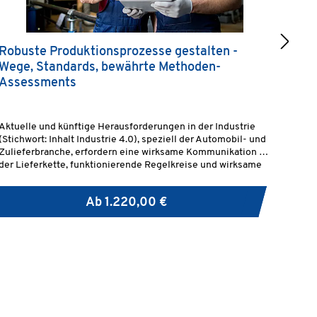
Robuste Produktionsprozesse gestalten -
Pro
Wege, Standards, bewährte Methoden-
Maß
Assessments
Aktuelle und künftige Herausforderungen in der Industrie
Das P
(Stichwort: Inhalt Industrie 4.0), speziell der Automobil- und
Haftu
Zulieferbranche, erfordern eine wirksame Kommunikation in
Haftu
der Lieferkette, funktionierende Regelkreise und wirksame
präventive Methoden.
Ab
1.220,00 €