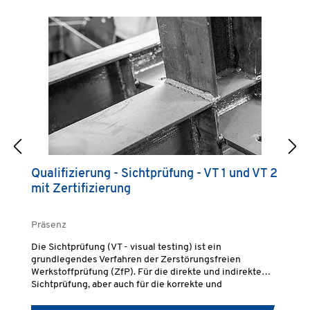
Qualifizierung - Sichtprüfung - VT 1 und VT 2
Q
mit Zertifizierung
u
Präsenz
Pr
Die Sichtprüfung (VT - visual testing) ist ein
Di
grundlegendes Verfahren der Zerstörungsfreien
Un
Werkstoffprüfung (ZfP). Für die direkte und indirekte
si
Sichtprüfung, aber auch für die korrekte und
di
sachgemäße Prüfdurchführung ist normativ eine
no
"geeignete" Prüfperson vorgeschrieben.