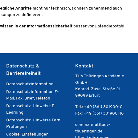
gliche Angriffe
nicht nur technisch, sondern zunehmend auch
ösungen zu definieren.
wissen in der Informationssicherheit
besser vor Datendiebstahl
Datenschutz &
Kontakt
Barrierefreiheit
TÜV Thüringen Akademie
GmbH
Datenschutzinformation
Konrad-Zuse-Straße 21
Datenschutzinformation E-
99099 Erfurt
Mail, Fax, Brief, Telefon
Datenschutz-Hinweise E-
Tel.: +49 (361) 301900-0
Learning
Fax: +49 (361) 301900-18
Datenschutz-Hinweise Fern-
seminare(at)tuev-
Prüfungen
thueringen.de
Cookie-Einstellungen
https://die-tuev-