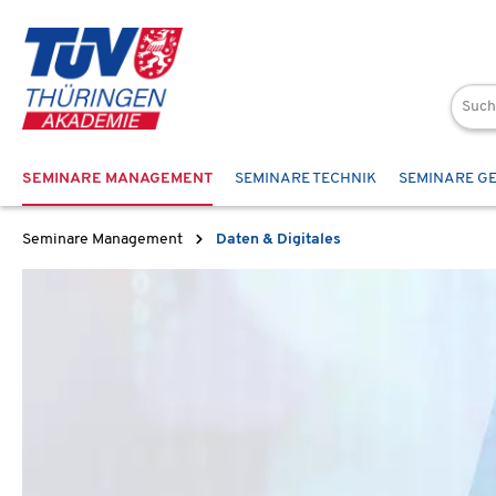
 Hauptinhalt springen
Zur Suche springen
Zur Hauptnavigation springen
SEMINARE MANAGEMENT
SEMINARE TECHNIK
SEMINARE G
Seminare Management
Daten & Digitales