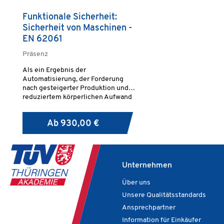
Funktionale Sicherheit:
Sicherheit von Maschinen -
EN 62061
Präsenz
Als ein Ergebnis der
Automatisierung, der Forderung
nach gesteigerter Produktion und
reduziertem körperlichen Aufwand
des Benutzers spielen
sicherheitsbezogene elektrische
Ab
930,00 €
Steuerungssysteme (SRECS) von
Maschinen eine zunehmende Rolle
in der Verwirklichung der
Maschinengesamtsicherheit.
Unternehmen
Über uns
Unsere Qualitätsstandards
Ansprechpartner
Information für Einkäufer