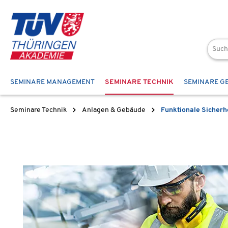
 Hauptinhalt springen
Zur Suche springen
Zur Hauptnavigation springen
SEMINARE MANAGEMENT
SEMINARE TECHNIK
SEMINARE G
Seminare Technik
Anlagen & Gebäude
Funktionale Sicherh
Bildergalerie überspringen