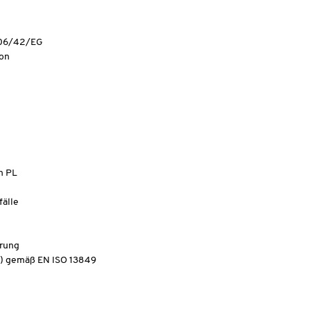
006/42/EG
ion
n PL
fälle
erung
PL) gemäß EN ISO 13849