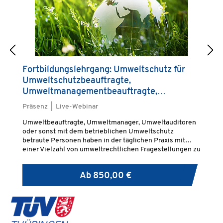
Fortbildungslehrgang: Umweltschutz für
U
Umweltschutzbeauftragte,
Umweltmanagementbeauftragte,
Umweltauditoren
Präsenz | Live-Webinar
Pr
Umweltbeauftragte, Umweltmanager, Umweltauditoren
Di
oder sonst mit dem betrieblichen Umweltschutz
Um
betraute Personen haben in der täglichen Praxis mit
ke
einer Vielzahl von umweltrechtlichen Fragestellungen zu
um
tun.
ve
Ab
850,00 €