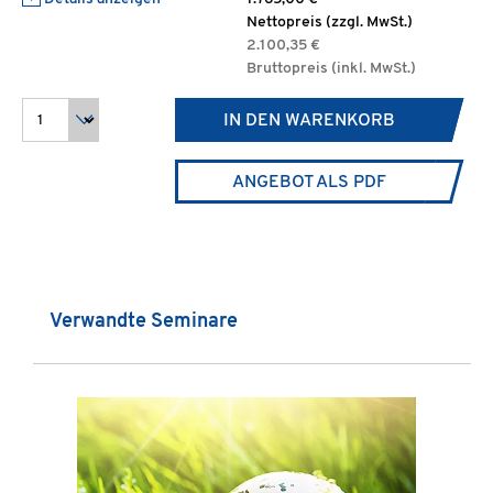
Nettopreis (zzgl. MwSt.)
2.100,35 €
Bruttopreis (inkl. MwSt.)
IN DEN WARENKORB
ANGEBOT ALS PDF
Produktgalerie überspringen
Verwandte Seminare