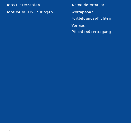
fen,
Jobs für Dozenten
Anmeldeformular
se zu
rbessern.
Jobs beim TÜV Thüringen
Whitepaper
Hinweise,
Fortbildungspflichten
s bestehende
Vorlagen
tegriert und
e geführt
Pflichtenübertragung
tungen zum
 zur
elegschaft