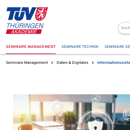
 Hauptinhalt springen
Zur Suche springen
Zur Hauptnavigation springen
SEMINARE MANAGEMENT
SEMINARE TECHNIK
SEMINARE G
Seminare Management
Daten & Digitales
Informationssich
Bildergalerie überspringen