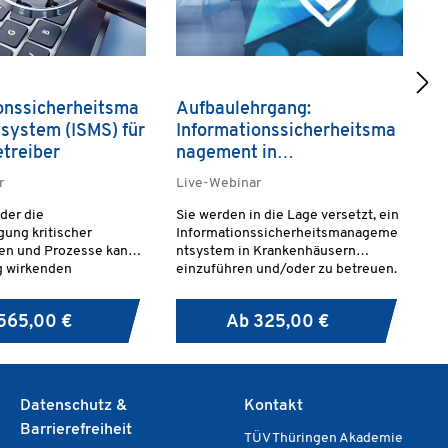
onssicherheitsma
Aufbaulehrgang:
A
system (ISMS) für
Informationssicherheitsma
I
treiber
nagement in
n
Krankenhäusern und
K
r
Live-Webinar
Li
Kliniken
K
oder die
Sie werden in die Lage versetzt, ein
De
I
gung kritischer
Informationssicherheitsmanageme
vo
ren und Prozesse kann
ntsystem in Krankenhäusern
z
g wirkenden
einzuführen und/oder zu betreuen.
In
engpässen,
nt
 Störungen der
au
565,00 €
Ab
325,00 €
 Sicherheit oder
Si
atischen Folgen für
me
esen führen.
Datenschutz &
Kontakt
Barrierefreiheit
TÜV Thüringen Akademie