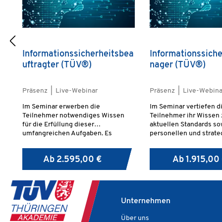
Informationssicherheitsbea
Informationssich
uftragter (TÜV®)
nager (TÜV®)
Präsenz | Live-Webinar
Präsenz | Live-Webina
Im Seminar erwerben die
Im Seminar vertiefen d
Teilnehmer notwendiges Wissen
Teilnehmer ihr Wissen 
für die Erfüllung dieser
aktuellen Standards so
umfangreichen Aufgaben. Es
personellen und strat
werden die Vorgehensweise nach
Ansatzpunkten der
ISO 27001 sowie die Elemente
Informationssicherhei
Ab
2.595,00 €
Ab
1.915,00
eines erfolgreichen ISMS erläutert.
Kriterien für ein zuver
Darüber hinaus erhalten die
werden auch Punkte zu
Teilnehmer wichtige Hinweise zum
der Umsetzung beleuch
IT-Grundschutz des Bundesamts
Teilnehmer erlangen K
für Sicherheit in der
um als
Unternehmen
Informationstechnik (BSI).
Informationssicherhei
Informationen zu erforderlichen
taktische und operativ
Über uns