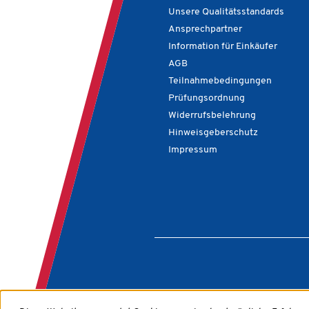
Maßnahmen für die Sicherheit in
Entscheidungen zu tref
Unsere Qualitätsstandards
verschiedenen Ebenen der IT-
entsprechende Prozes
Infrastruktur sowie zur
steuern und auch zu ve
Ansprechpartner
entsprechenden Dokumentation
Sie erhalten wertvolle 
Information für Einkäufer
bilden einen weiteren inhaltlichen
wie ein ISMS in bereit
Schwerpunkt des Seminars. Die
Managementsysteme in
AGB
Besprechung von Beispielen aus
zur Zertifizierungsreif
Teilnahmebedingungen
der Praxis und Diskussionen zu
werden kann. Betrach
Prüfungsordnung
Lösungsmöglichkeiten häufiger
Risikomanagement und
Problemstellungen unterstützen
Sensibilisierung der B
Widerrufsbelehrung
die Teilnehmer bei der Übertragung
runden das Seminar ab.
Hinweisgeberschutz
des neuen Wissens in den
Arbeitsalltag.
Impressum