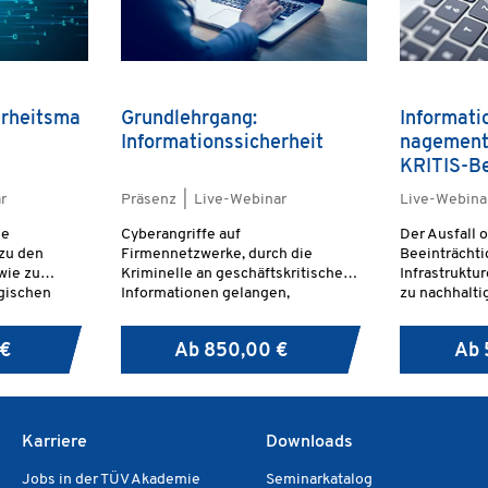
erheitsma
Grundlehrgang:
Informati
Informationssicherheit
nagement
KRITIS-Be
r
Präsenz | Live-Webinar
Live-Webina
ie
Cyberangriffe auf
Der Ausfall 
zu den
Firmennetzwerke, durch die
Beeinträchti
wie zu
Kriminelle an geschäftskritische
Infrastruktu
egischen
Informationen gelangen,
zu nachhalti
verursachen immense Schäden für
Versorgungs
t. Neben
Umsatz und Reputation des
erheblichen
 €
Ab
850,00 €
Ab
lässiges ISMS
Unternehmens.
öffentlichen
r Kontrolle
anderen dram
tet. Die
das Gemeinw
enntnisse,
Karriere
Downloads
tsmanager
e
Jobs in der TÜV Akademie
Seminarkatalog