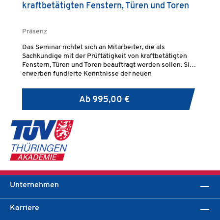
kraftbetätigten Fenstern, Türen und Toren
P
R
F
Präsenz
Pr
Das Seminar richtet sich an Mitarbeiter, die als
Ne
Sachkundige mit der Prüftätigkeit von kraftbetätigten
To
Fenstern, Türen und Toren beauftragt werden sollen. Sie
be
erwerben fundierte Kenntnisse der neuen
"T
Rechtsvorschriften auf europäischer und nationaler
Ebene und werden mit dem einschlägigen technischen
Ab
995,00 €
Regelwerk vertraut gemacht.
Unternehmen
Karriere