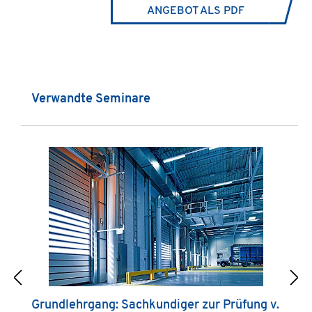
ANGEBOT ALS PDF
Produktgalerie überspringen
Verwandte Seminare
Grundlehrgang: Sachkundiger zur Prüfung v.
F