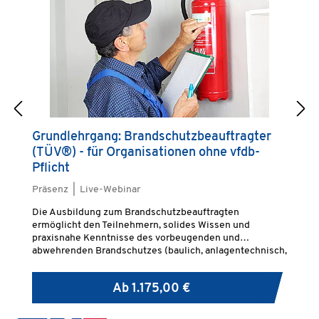
Grundlehrgang: Brandschutzbeauftragter
F
(TÜV®) - für Organisationen ohne vfdb-
B
Pflicht
O
Präsenz | Live-Webinar
Pr
Die Ausbildung zum Brandschutzbeauftragten
Di
ermöglicht den Teilnehmern, solides Wissen und
re
praxisnahe Kenntnisse des vorbeugenden und
vo
abwehrenden Brandschutzes (baulich, anlagentechnisch,
br
organisatorisch) zu erwerben.
Ab
1.175,00 €