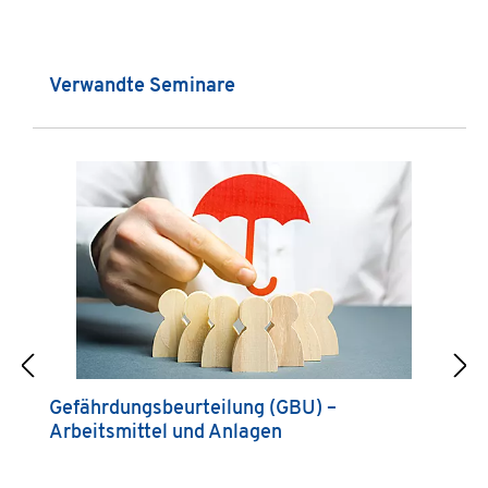
Produktgalerie überspringen
Verwandte Seminare
Gefährdungsbeurteilung (GBU) –
G
Arbeitsmittel und Anlagen
B