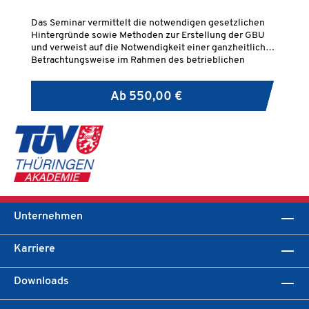
Pr
Das Seminar vermittelt die notwendigen gesetzlichen
Da
Hintergründe sowie Methoden zur Erstellung der GBU
ps
und verweist auf die Notwendigkeit einer ganzheitlichen
au
Betrachtungsweise im Rahmen des betrieblichen
In
Arbeitsschutzmanagements.
Be
Ma
Ab
550,00 €
Pr
Unternehmen
Karriere
Downloads