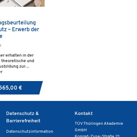
ngsbeurteilung
tz – Erwerb der
e
r
er erhalten in der
 theoretische und
usbildung zur
er
beurteilung im
dschutz und zur
565,00 €
der Gegenmaßnahmen.
n die notwendige
ach TRBS 1111 und TRGS
Datenschutz &
Kontakt
Barrierefreiheit
TÜV Thüringen Akademie
GmbH
Datenschutzinformation
Konrad-Zuse-Straße 21