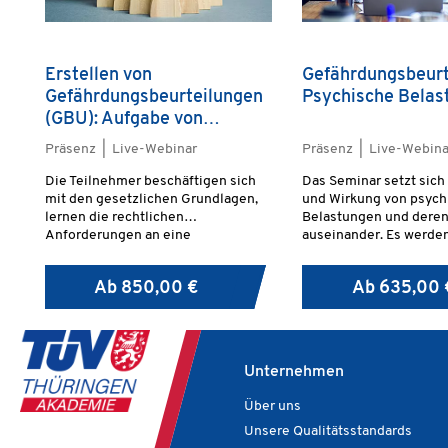
Erstellen von
Gefährdungsbeurt
Gefährdungsbeurteilungen
Psychische Belas
(GBU): Aufgabe von
Vorgesetzten
Präsenz | Live-Webinar
Präsenz | Live-Webina
Die Teilnehmer beschäftigen sich
Das Seminar setzt sich
mit den gesetzlichen Grundlagen,
und Wirkung von psych
lernen die rechtlichen
Belastungen und deren
Anforderungen an eine
auseinander. Es werde
aussagefähige und korrekte GBU
Methoden und Instrum
kennen und setzen sich mit
Gefährdungsbeurteilu
Ab
850,00 €
Ab
635,00 
anerkannten Konzepten zu deren
psychischer Belastung
Erstellung auseinander.
vorgestellt, ebenso wi
wirksame Maßnahmen z
gesunden Arbeitsgesta
Praxisbeispiele runden
Unternehmen
Wissensvermittlung ab
Über uns
Unsere Qualitätsstandards