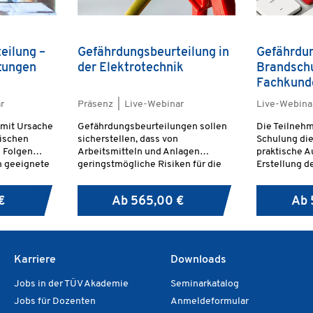
eilung –
Gefährdungsbeurteilung in
Gefährdu
tungen
der Elektrotechnik
Brandschu
Fachkund
r
Präsenz | Live-Webinar
Live-Webina
 mit Ursache
Gefährdungsbeurteilungen sollen
Die Teilnehm
ischen
sicherstellen, dass von
Schulung die
 Folgen
Arbeitsmitteln und Anlagen
praktische A
n geeignete
geringstmögliche Risiken für die
Erstellung d
ente zur
Beschäftigten ausgehen. Der
Gefährdungs
ng
Arbeitgeber muss sich gemäß § 5
Bereich Bran
€
Ab
565,00 €
Ab
en
ArbSchG und § 3 BetrSichV mit der
Umsetzung 
e auch
betrieblichen Situation
Sie erwerbe
u einer
auseinandersetzen und
Fachkunde n
ltung.
entsprechende
800.
 die
Gefährdungsbeurteilungen
Karriere
Downloads
.
erstellen.
Jobs in der TÜV Akademie
Seminarkatalog
Jobs für Dozenten
Anmeldeformular