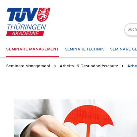
 Hauptinhalt springen
Zur Suche springen
Zur Hauptnavigation springen
SEMINARE MANAGEMENT
SEMINARE TECHNIK
SEMINARE G
Seminare Management
Arbeits- & Gesundheitsschutz
Arbe
Bildergalerie überspringen