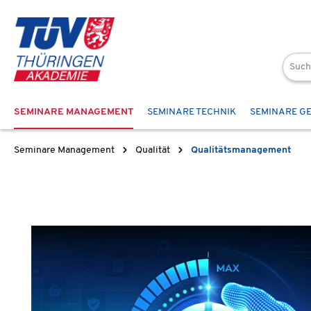
 Hauptinhalt springen
Zur Suche springen
Zur Hauptnavigation springen
SEMINARE MANAGEMENT
SEMINARE TECHNIK
SEMINARE G
Seminare Management
Qualität
Qualitätsmanagement
Bildergalerie überspringen