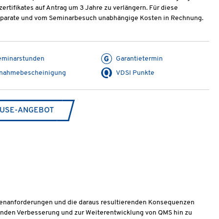
ertifikates auf Antrag um 3 Jahre zu verlängern. Für diese
e separate und vom Seminarbesuch unabhängige Kosten in Rechnung.
eminarstunden
Garantietermin
lnahmebescheinigung
VDSI Punkte
USE-ANGEBOT
ndenanforderungen und die daraus resultierenden Konsequenzen
ufenden Verbesserung und zur Weiterentwicklung von QMS hin zu