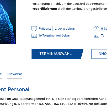
Fortbildungspflicht, um die Laufzeit des Personenz
Rezertifizierung
stellt die Zertifizierungsstell
Präsenz | Live-Webinar
8 S
16 Termine verfügbar
Tei
TERMINAUSWAHL
INHO
te
Hinweise
nt Personal
tnisse im Qualitätsmanagement ein. Die sich ständig verändernden Ku
setzung u. a. der Normen ISO 9001, ISO 14001, IATF 16949, zur fortla