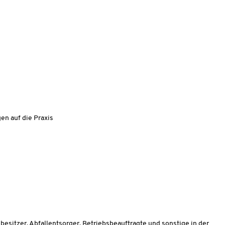
n auf die Praxis
lbesitzer, Abfallentsorger, Betriebsbeauftragte und sonstige in der