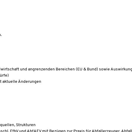
.
lwirtschaft und angrenzenden Bereichen (EU & Bund) sowie Auswirkunge
ürfe)
ft aktuelle Änderungen
quellen, Strukturen
schl.
EfbV
und
AbfAEV
mit Bezügen zur Praxis für Abfallerzeuger, Abfal