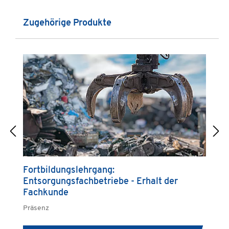
Produktgalerie überspringen
Zugehörige Produkte
Fortbildungslehrgang:
G
Entsorgungsfachbetriebe - Erhalt der
A
Fachkunde
Präsenz
Pr