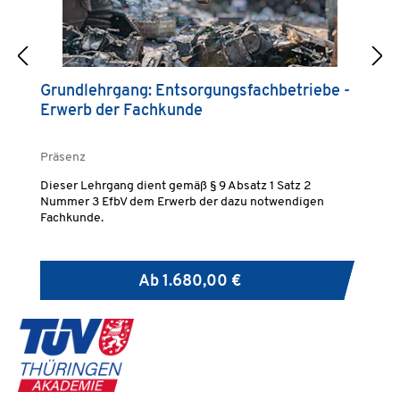
Grundlehrgang: Entsorgungsfachbetriebe -
G
Erwerb der Fachkunde
A
Präsenz
Pr
Dieser Lehrgang dient gemäß § 9 Absatz 1 Satz 2
Du
Nummer 3 EfbV dem Erwerb der dazu notwendigen
Un
Fachkunde.
mü
Ab
1.680,00 €