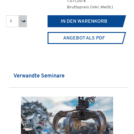
1.071,00 €
Bruttopreis (inkl. MwSt.)
IN DEN WARENKORB
ANGEBOT ALS PDF
Produktgalerie überspringen
Verwandte Seminare