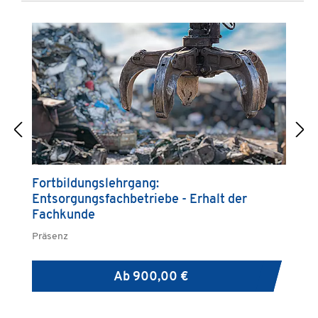
Fortbildungslehrgang:
G
Entsorgungsfachbetriebe - Erhalt der
A
Fachkunde
Präsenz
Pr
Ab
900,00 €