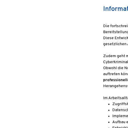
Informa
Die fortschre
Bereitstellun
Diese Entwic
gesetzlichen
Zudem geht mi
Cyberkriminal
Obwohl die No
auftreten kö
professionel
Herangehensw
Im Arbeitsall
Zugriffs
Datensc
Implemen
Aufbau e