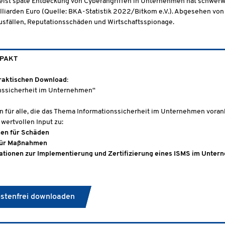
eist späte Entdeckung von Cyberangriffen in Unternehmen hat schwerw
lliarden Euro (Quelle: BKA-Statistik 2022/Bitkom e.V.). Abgesehen von 
sfällen, Reputationsschäden und Wirtschaftsspionage.
MPAKT
raktischen Download:
nssicherheit im Unternehmen“
en für alle, die das Thema Informationssicherheit im Unternehmen voran
 wertvollen Input zu:
en für Schäden
für Maßnahmen
ationen zur Implementierung und Zertifizierung eines ISMS im Unte
ostenfrei downloaden