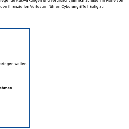
iegende Auswirkungen und verursacht jährlich Schäden in Höhe von
den finanziellen Verlusten führen Cyberangriffe häufig zu
bringen wollen.
rnehmen