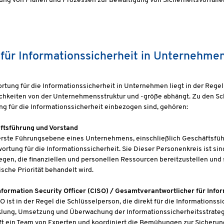
ung von Plänen und Prozessen zur Bewältigung von Sicherheitsvorfälle
 für Informationssicherheit in Unternehme
rtung für die Informationssicherheit in Unternehmen liegt in der Rege
chkeiten von der Unternehmensstruktur und -größe abhängt. Zu den Sch
g für die Informationssicherheit einbezogen sind, gehören:
ftsführung und Vorstand
rste Führungsebene eines Unternehmens, einschließlich Geschäftsführe
ortung für die Informationssicherheit. Sie Dieser Personenkreis ist sind
egen, die finanziellen und personellen Ressourcen bereitzustellen und s
ische Priorität behandelt wird.
nformation Security Officer (CISO) / Gesamtverantwortlicher für Infor
O ist in der Regel die Schlüsselperson, die direkt für die Informationssic
lung, Umsetzung und Überwachung der Informationssicherheitsstrategi
oft ein Team von Experten und koordiniert die Bemühungen zur Sicheru