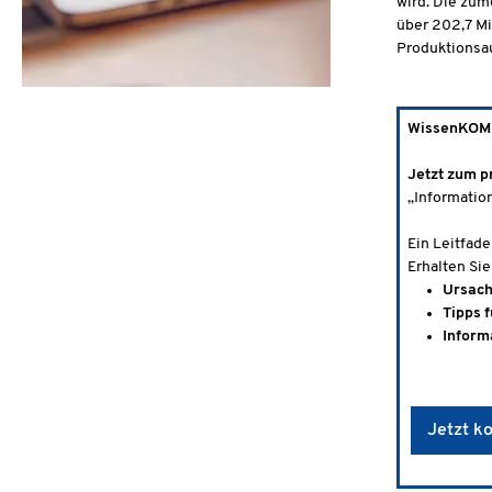
wird. Die zum
über 202,7 Mi
Produktionsau
WissenKO
Jetzt zum p
„Informatio
Ein Leitfad
Erhalten Sie
Ursach
Tipps 
Inform
Jetzt k