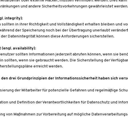
 Mitarbeiter oder externe Hacker, müssen verhindert werden. Dies kann
hränkungen und andere Sicherheitsvorkehrungen gewährleistet werden
l. integrity):
 sollten in ihrer Richtigkeit und Vollständigkeit erhalten bleiben und
ährend der Speicherung noch bei der Übertragung unerlaubt verändert,
er Datenintegrität können diese Anforderungen sicherstellen.
(engl. availability):
Benutzer sollten Informationen jederzeit abrufen können, wenn sie benö
in sollten, wenn sie gebraucht werden. Die Sicherstellung der Verfügb
herstellungspläne erreicht werden.
den drei Grundprinzipien der Informationssicherheit haben sich vers
isierung der Mitarbeiter für potenzielle Gefahren und regelmäßige Sch
kation und Definition der Verantwortlichkeiten für Datenschutz und In
ng von Maßnahmen zur Vorbereitung auf mögliche Datenverarbeitungs