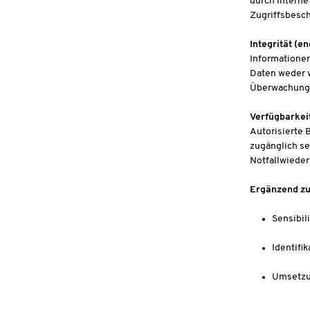
durch interne
Zugriffsbesc
Integrität (eng
Informationen
Daten weder w
Überwachung d
Verfügbarkeit 
Autorisierte 
zugänglich se
Notfallwieder
Ergänzend zu 
Sensibil
Identifi
Umsetzu