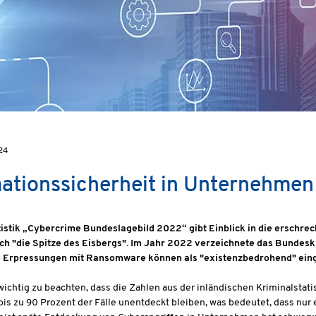
24
ationssicherheit in Unternehmen
stik „Cybercrime Bundeslagebild 2022“ gibt Einblick in die erschrec
ich "die Spitze des Eisbergs". Im Jahr 2022 verzeichnete das Bundesk
 Erpressungen mit Ransomware können als "existenzbedrohend" eing
 wichtig zu beachten, dass die Zahlen aus der inländischen Kriminalstat
 bis zu 90 Prozent der Fälle unentdeckt bleiben, was bedeutet, dass nur 