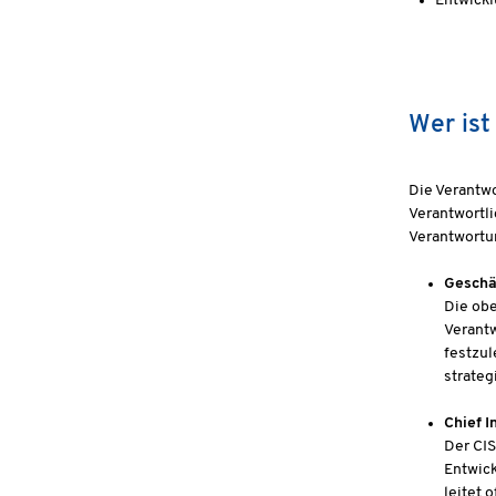
Entwickl
Wer ist
Die Verantwo
Verantwortli
Verantwortun
Geschä
Die obe
Verantw
festzul
strateg
Chief I
Der CIS
Entwick
leitet 