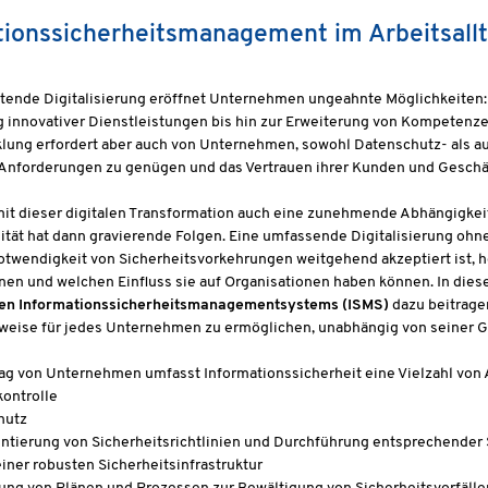
tionssicherheitsmanagement im Arbeitsal
itende Digitalisierung eröffnet Unternehmen ungeahnte Möglichkeiten:
g innovativer Dienstleistungen bis hin zur Erweiterung von Kompetenze
klung erfordert aber auch von Unternehmen, sowohl Datenschutz- als
 Anforderungen zu genügen und das Vertrauen ihrer Kunden und Geschä
t dieser digitalen Transformation auch eine zunehmende Abhängigkeit 
ität hat dann gravierende Folgen. Eine umfassende Digitalisierung oh
twendigkeit von Sicherheitsvorkehrungen weitgehend akzeptiert ist, he
nnen und welchen Einfluss sie auf Organisationen haben können. In d
len Informationssicherheitsmanagementsystems (ISMS)
dazu beitrage
eise für jedes Unternehmen zu ermöglichen, unabhängig von seiner G
tag von Unternehmen umfasst Informationssicherheit eine Vielzahl von Ak
kontrolle
hutz
tierung von Sicherheitsrichtlinien und Durchführung entsprechender
iner robusten Sicherheitsinfrastruktur