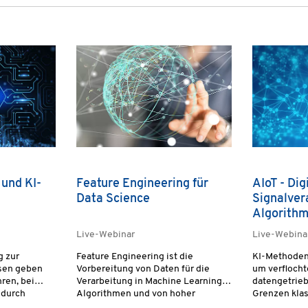
und KI-
Feature Engineering für
AIoT - Dig
Data Science
Signalver
Algorith
Live-Webinar
Live-Webina
g zur
Feature Engineering ist die
KI-Methoden
sen geben
Vorbereitung von Daten für die
um verfloc
ren, bei
Verarbeitung in Machine Learning-
datengetrieb
 durch
Algorithmen und von hoher
Grenzen kla
gegebene
Bedeutung im gesamten Machine
mathematisc