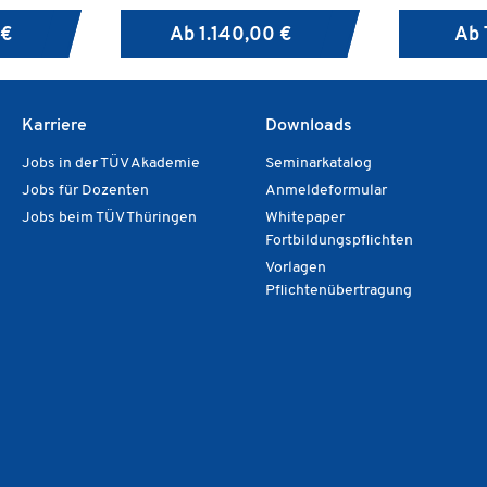
lernt, eine
Learning-Prozess
überwinden.
 €
Ab
1.140,00 €
Ab
hne dass ein
 ist.
Karriere
Downloads
Jobs in der TÜV Akademie
Seminarkatalog
Jobs für Dozenten
Anmeldeformular
Jobs beim TÜV Thüringen
Whitepaper
Fortbildungspflichten
Vorlagen
Pflichtenübertragung