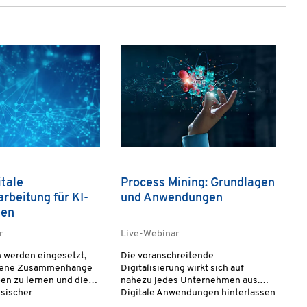
itale
Process Mining: Grundlagen
arbeitung für KI-
und Anwendungen
men
r
Live-Webinar
 werden eingesetzt,
Die voranschreitende
htene Zusammenhänge
Digitalisierung wirkt sich auf
en zu lernen und die
nahezu jedes Unternehmen aus.
ssischer
Digitale Anwendungen hinterlassen
her Modelle zu
eine riesige Datenmenge, die es