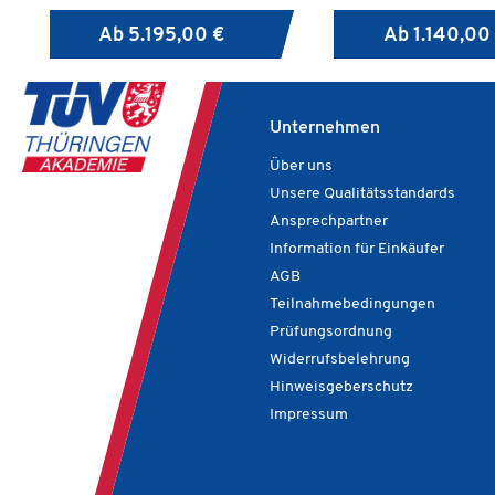
Entscheidungskriterien für die
Kriterien selbstständig 
Ab
5.195,00 €
Ab
1.140,00
Datenauswahl und die
Aufgabe zu erfüllen, o
Datenquellen kennen, die sie für
Lösungsweg vorgegeben
ihre Betrachtung benötigen.
Unternehmen
Über uns
Unsere Qualitätsstandards
Ansprechpartner
Information für Einkäufer
AGB
Teilnahmebedingungen
Prüfungsordnung
Widerrufsbelehrung
Hinweisgeberschutz
Impressum