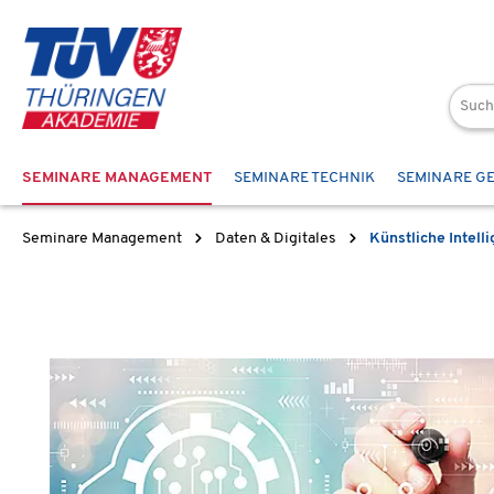
 Hauptinhalt springen
Zur Suche springen
Zur Hauptnavigation springen
SEMINARE MANAGEMENT
SEMINARE TECHNIK
SEMINARE G
Seminare Management
Daten & Digitales
Künstliche Intelli
Bildergalerie überspringen