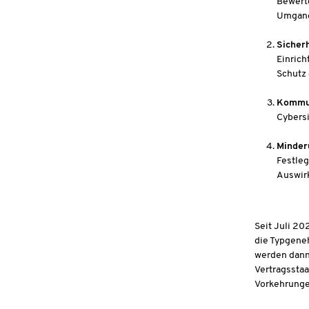
Bewerte
Umgang
Sicherh
Einrich
Schutz 
Kommun
Cybersi
Minder
Festle
Auswir
Seit Juli 20
die Typgene
werden dann 
Vertragsstaa
Vorkehrunge