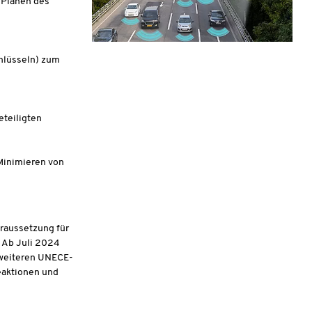
 Planen des
chlüsseln) zum
eteiligten
Minimieren von
oraussetzung für
 Ab Juli 2024
 weiteren UNECE-
eaktionen und