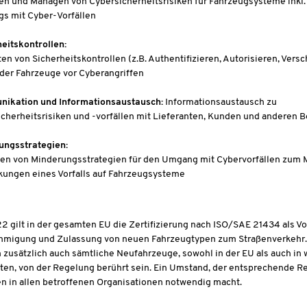
n und Managen von Cybersicherheitsrisiken für Fahrzeugsysteme inkl.
s mit Cyber-Vorfällen
eitskontrollen:
ten von Sicherheitskontrollen (z.B. Authentifizieren, Autorisieren, Vers
der Fahrzeuge vor Cyberangriffen
ikation und Informationsaustausch:
Informationsaustausch zu
cherheitsrisiken und -vorfällen mit Lieferanten, Kunden und anderen B
ungsstrategien:
gen von Minderungsstrategien für den Umgang mit Cybervorfällen zum 
kungen eines Vorfalls auf Fahrzeugsysteme
22 gilt in der gesamten EU die Zertifizierung nach ISO/SAE 21434 als V
hmigung und Zulassung von neuen Fahrzeugtypen zum Straßenverkehr.
zusätzlich auch sämtliche Neufahrzeuge, sowohl in der EU als auch in
ten, von der Regelung berührt sein. Ein Umstand, der entsprechende R
n in allen betroffenen Organisationen notwendig macht.