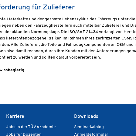
orderung für Zulieferer
mte Lieferkette und der gesamte Lebenszyklus des Fahrzeugs unter di
rliegen neben den Fahrzeugherstellern auch mittelbar Zulieferer und Di
n der aktuellen Normungslage. Die ISO/SAE 21434 verlangt von Herste
ss lieferantenbezogene Risiken im Rahmen ihres zertifizierten CSMS id
erden. Alle Zulieferer, die Teile und Fahrzeugkomponenten an OEM und
ssen also damit rechnen, durch ihre Kunden mit den Anforderungen ge
ntiert zu werden und sollten darauf vorbereitet sein.
wissbegierig.
Karriere
Downloads
Jobs in der TÜV Akademie
Seminarkatalog
Jobs für Dozenten
Anmeldeformular