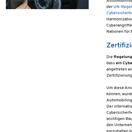
Automobilindu
der
UN-Regelu
Cybersicher
Harmonization
Cyberangriffe
Nationen für 
Zertifi
Die
Regelung
dass
ein Cyb
angetreten wi
Zertifizierun
Um diese Ans
können, wurd
Automobilinge
Der internati
Cybersicherhe
wichtigen Bau
den Unternehm
einzuhalten 