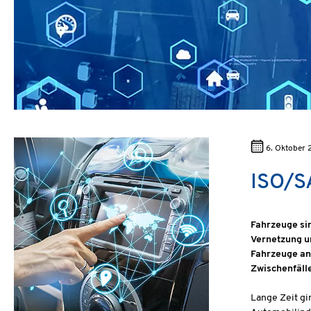
6. Oktober 
ISO/S
Fahrzeuge si
Vernetzung u
Fahrzeuge anf
Zwischenfäll
Lange Zeit gi