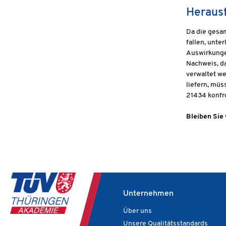
Herausf
Da die gesa
fallen, unte
Auswirkunge
Nachweis, da
verwaltet w
liefern, mü
21434 konfro
Bleiben Sie 
Unternehmen
Über uns
Unsere Qualitätsstandards