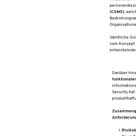
personenbezog
(CSMS)
, welc
Bedrohungsana
Organisatione
S
ämtliche Sic
vom Konzept ü
entwickelnde
Darüber hin
funktionale
Information
Security hat
produkthaftu
Zusammengef
Anforderung
Risiko