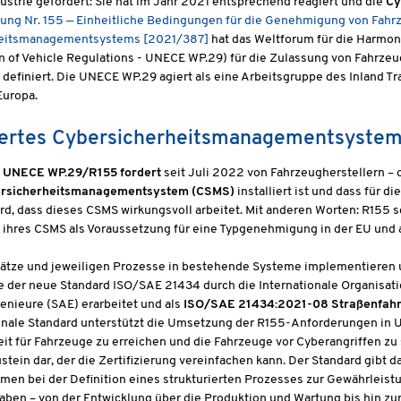
strie gefordert: Sie hat im Jahr 2021 entsprechend reagiert und die
Cy
ng Nr. 155 — Einheitliche Bedingungen für die Genehmigung von Fahrz
heitsmanagementsystems [2021/387]
hat das Weltforum für die Harmon
 of Vehicle Regulations - UNECE WP.29) für die Zulassung von Fahrze
 definiert. Die UNECE WP.29 agiert als eine Arbeitsgruppe des Inland 
Europa.
ziertes Cybersicherheitsmanagementsyste
 UNECE WP.29/R155 fordert
seit Juli 2022 von Fahrzeugherstellern –
ersicherheitsmanagementsystem (CSMS)
installiert ist und dass für
rd, dass dieses CSMS wirkungsvoll arbeitet. Mit anderen Worten: R155 s
g ihres CSMS als Voraussetzung für eine Typgenehmigung in der EU und 
ätze und jeweiligen Prozesse in bestehende Systeme implementieren u
e der neue Standard ISO/SAE 21434 durch die Internationale Organisa
nieure (SAE) erarbeitet und als
ISO/SAE 21434:2021-08 Straßenfahrz
onale Standard unterstützt die Umsetzung der R155-Anforderungen in 
it für Fahrzeuge zu erreichen und die Fahrzeuge vor Cyberangriffen z
stein dar, der die Zertifizierung vereinfachen kann. Der Standard gibt
en bei der Definition eines strukturierten Prozesses zur Gewährleis
haben – von der Entwicklung über die Produktion und Wartung bis hin