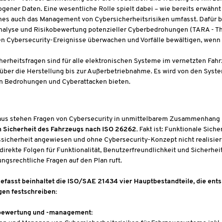
ener Daten. Eine wesentliche Rolle spielt dabei – wie bereits erwähnt 
hes auch das Management von Cybersicherheitsrisiken umfasst. Dafür be
lyse und Risikobewertung potenzieller Cyberbedrohungen (TARA - Thre
n Cybersecurity-Ereignisse überwachen und Vorfälle bewältigen, wenn 
herheitsfragen sind für alle elektronischen Systeme im vernetzten Fah
ber die Herstellung bis zur Außerbetriebnahme. Es wird von den System
n Bedrohungen und Cyberattacken bieten.
aus stehen Fragen von Cybersecurity in unmittelbarem Zusammenhang 
n Sicherheit des Fahrzeugs nach ISO 26262.
Fakt ist: Funktionale Sicher
ssicherheit angewiesen und ohne Cybersecurity-Konzept nicht realisie
 direkte Folgen für Funktionalität, Benutzerfreundlichkeit und Sicherhe
ngsrechtliche Fragen auf den Plan ruft.
asst beinhaltet die ISO/SAE 21434 vier Hauptbestandteile, die ent
en festschreiben:
bewertung und -management: