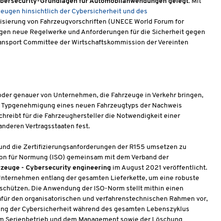
bersecurity-Grundlagen für Automobilanwendungen gelegt.
Mit
eugen hinsichtlich der Cybersicherheit und des
isierung von Fahrzeugvorschriften (UNECE World Forum for
ugen neue Regelwerke und Anforderungen für die Sicherheit gegen
Transport Committee der Wirtschaftskommission der Vereinten
m
 oder genauer von Unternehmen, die Fahrzeuge in Verkehr bringen,
 die Typgenehmigung eines neuen Fahrzeugtyps der Nachweis
chreibt für die Fahrzeughersteller die Notwendigkeit einer
anderen Vertragsstaaten fest.
nd die Zertifizierungsanforderungen der R155 umsetzen zu
tion für Normung (ISO) gemeinsam mit dem Verband der
euge - Cybersecurity engineering
im August 2021 veröffentlicht.
Unternehmen entlang der gesamten Lieferkette, um eine robuste
u schützen. Die Anwendung der ISO-Norm stellt mithin einen
 dafür den organisatorischen und verfahrenstechnischen Rahmen vor,
tung der Cybersicherheit während des gesamten Lebenszyklus
 zum Serienbetrieb und dem Management sowie der Löschung