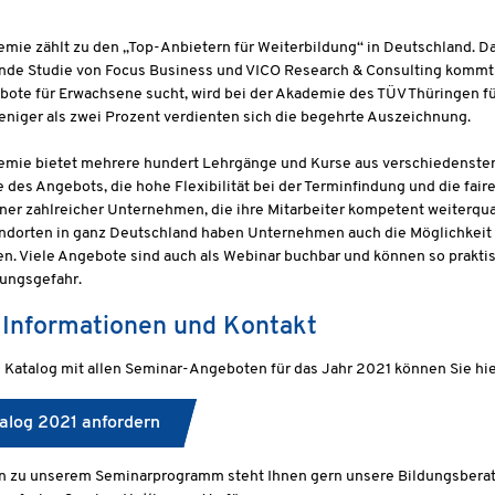
mie zählt zu den „Top-Anbietern für Weiterbildung“ in Deutschland. D
de Studie von Focus Business und VICO Research & Consulting kommt z
bote für Erwachsene sucht, wird bei der Akademie des TÜV Thüringen 
eniger als zwei Prozent verdienten sich die begehrte Auszeichnung.
emie bietet mehrere hundert Lehrgänge und Kurse aus verschiedensten
 des Angebots, die hohe Flexibilität bei der Terminfindung und die fa
er zahlreicher Unternehmen, die ihre Mitarbeiter kompetent weiterqua
ndorten in ganz Deutschland haben Unternehmen auch die Möglichkeit
n. Viele Angebote sind auch als Webinar buchbar und können so prakti
ungsgefahr.
 Informationen und Kontakt
 Katalog mit allen Seminar-Angeboten für das Jahr 2021 können Sie hie
alog 2021 anfordern
gen zu unserem Seminarprogramm steht Ihnen gern unsere Bildungsbera