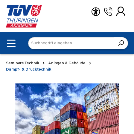
Zum Hauptinhalt springen
Seminare Technik
Anlagen & Gebäude
Dampf- & Drucktechnik
Bildergalerie überspringen