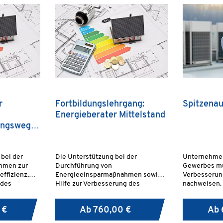
r
Fortbildungslehrgang:
Spitzenau
Energieberater Mittelstand
angsweg:
fung
 bei der
Die Unterstützung bei der
Unternehmen
hmen zur
Durchführung von
Gewerbes mü
effizienz,
Energieeinsparmaßnahmen sowie
Verbesserung
ndes
Hilfe zur Verbesserung des
nachweisen.
rt eine hohe
Nutzerverhaltens mit dem Ziel der
Anforderung
 bei den am
Förderung von sparsamer sowie
Energieaudi
 €
Ab
760,00 €
Ab
rationeller Energieverwendung im
oder eines „
Bereich des gesamten
zur Verbesse