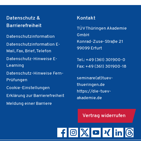
ienz“ erfüllt werden.
egelt das
de Nachweisverfahren.
Datenschutz &
Kontakt
Barrierefreiheit
TÜV Thüringen Akademie
GmbH
Datenschutzinformation
Konrad-Zuse-Straße 21
Datenschutzinformation E-
99099 Erfurt
Mail, Fax, Brief, Telefon
Datenschutz-Hinweise E-
Tel.: +49 (361) 301900-0
Learning
Fax: +49 (361) 301900-18
Datenschutz-Hinweise Fern-
seminare(at)tuev-
Prüfungen
thueringen.de
Cookie-Einstellungen
https://die-tuev-
Erklärung zur Barrierefreiheit
akademie.de
Meldung einer Barriere
Vertrag widerrufen