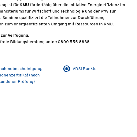
ng ist für
KMU
förderfähig über die Initiative Energieeffizienz im
inisteriums für Wirtschaft und Technologie und der KfW zur
s Seminar qualifiziert die Teilnehmer zur Durchführung
gen zum energieeffizienten Umgang mit Ressourcen in KMU.
 zur Verfügung.
enfreie Bildungsberatung unter: 0800 555 8838
lnahmebescheinigung,
VDSI Punkte
sonenzertifikat (nach
tandener Prüfung)