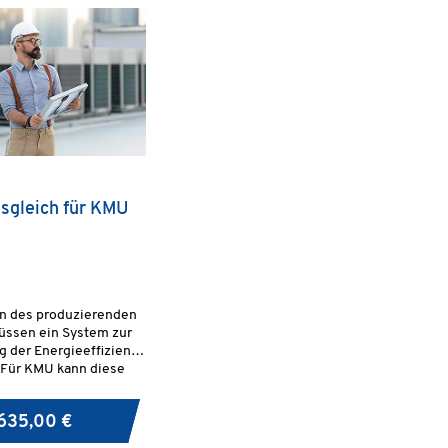
sgleich für KMU
 des produzierenden
ssen ein System zur
 der Energieeffizienz
 Für KMU kann diese
 in Form eines
ts nach DIN EN 16247-2
635,00 €
Alternativen Systems
rung der