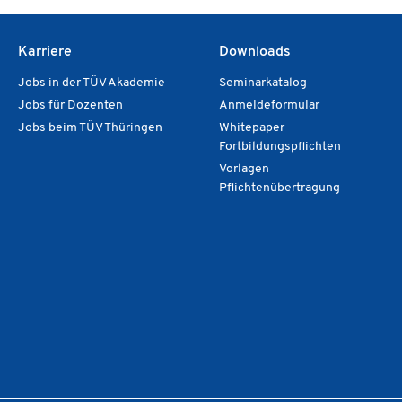
Unternehmens bildet dabei einen
Energieeffiz
Schwerpunkt.
Die SpaEfV r
entsprechen
Karriere
Downloads
Jobs in der TÜV Akademie
Seminarkatalog
Jobs für Dozenten
Anmeldeformular
Jobs beim TÜV Thüringen
Whitepaper
Fortbildungspflichten
Vorlagen
Pflichtenübertragung