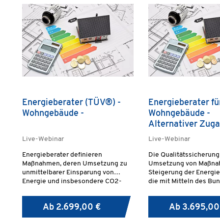
Energieberater (TÜV®) -
Energieberater fü
Wohngebäude -
Wohngebäude -
Alternativer Zug
Qualifikationsprü
Live-Webinar
Live-Webinar
Energieberater definieren
Die Qualitätssicherung
Maßnahmen, deren Umsetzung zu
Umsetzung von Maßna
unmittelbarer Einsparung von
Steigerung der Energie
Energie und insbesondere CO2-
die mit Mitteln des Bu
Emissionen führt.
gefördert sind, erforde
fachliche Qualifikation
Ab
2.699,00 €
Ab
3.695,00
Prozess beteiligten
Energieberatern.