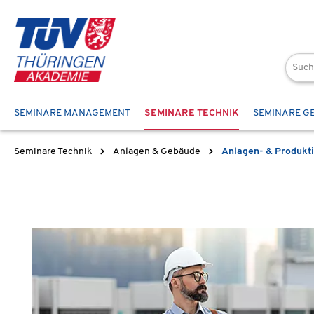
 Hauptinhalt springen
Zur Suche springen
Zur Hauptnavigation springen
SEMINARE MANAGEMENT
SEMINARE TECHNIK
SEMINARE G
Seminare Technik
Anlagen & Gebäude
Anlagen- & Produkt
Bildergalerie überspringen