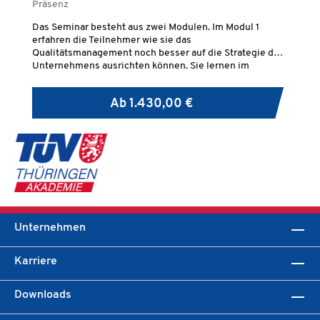
Präsenz
Pr
Das Seminar besteht aus zwei Modulen. Im Modul 1
Da
erfahren die Teilnehmer wie sie das
er
Qualitätsmanagement noch besser auf die Strategie des
Qu
Unternehmens ausrichten können. Sie lernen im
Un
Prozessmanagement Prozesse zu gestalten, zu
Pr
analysieren und mittels Prozesskennzahlen zu
an
Ab
1.430,00 €
bewerten. Das Ressourcenmanagement beleuchtet
be
Ansätze der Mitarbeiterbefähigung und -motivation.
An
2.
Be
wi
Ak
EN 
Er
en
di
Unternehmen
Ve
un
Karriere
Downloads