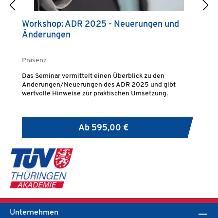
Workshop: ADR 2025 - Neuerungen und
G
Änderungen
(
Präsenz
Pr
Das Seminar vermittelt einen Überblick zu den
Un
Änderungen/Neuerungen des ADR 2025 und gibt
mi
wertvolle Hinweise zur praktischen Umsetzung.
üb
m
Ab
595,00 €
Unternehmen