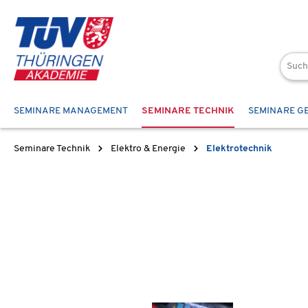
 Hauptinhalt springen
Zur Suche springen
Zur Hauptnavigation springen
SEMINARE MANAGEMENT
SEMINARE TECHNIK
SEMINARE G
Seminare Technik
Elektro & Energie
Elektrotechnik
Bildergalerie überspringen