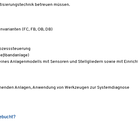
atisierungstechnik betreuen müssen.
varianten (FC, FB, OB, DB)
rozesssteuerung
ießbandanlage)
nes Anlagenmodells mit Sensoren und Stellgliedern sowie mit Einrich
tehenden Anlagen, Anwendung von Werkzeugen zur Systemdiagnose
gebucht?