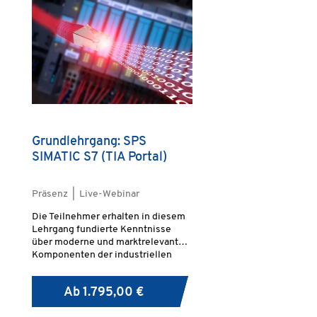
Grundlehrgang: SPS
SIMATIC S7 (TIA Portal)
Präsenz | Live-Webinar
Die Teilnehmer erhalten in diesem
Lehrgang fundierte Kenntnisse
über moderne und marktrelevante
Komponenten der industriellen
Automatisierungstechnik. Sie
lernen Anlagen, die mit einer
Ab
1.795,00 €
SIMATIC S7 SPS (300er, 400er,
1500er und 1200er) gesteuert