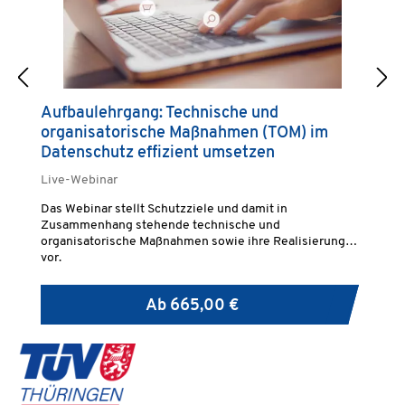
Aufbaulehrgang: Technische und
B
organisatorische Maßnahmen (TOM) im
(
Datenschutz effizient umsetzen
Live-Webinar
Pr
Das Webinar stellt Schutzziele und damit in
Im
Zusammenhang stehende technische und
Gr
organisatorische Maßnahmen sowie ihre Realisierung
ei
vor.
St
Pf
Be
Ab
665,00 €
ak
wi
or
we
Um
be
sc