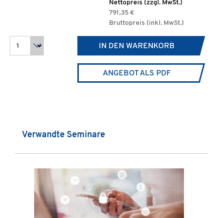
Nettopreis (zzgl. MwSt.)
791,35 €
Bruttopreis (inkl. MwSt.)
IN DEN WARENKORB
ANGEBOT ALS PDF
Produktgalerie überspringen
Verwandte Seminare