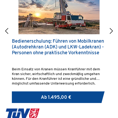
Bedienerschulung: Führen von Mobilkranen
B
(Autodrehkran (ADK) und LKW-Ladekran) -
f
Personen ohne praktische Vorkenntnisse
L
P
Beim Einsatz von Kranen müssen Kranführer mit dem
Be
Kran sicher, wirtschaftlich und zweckmäßig umgehen
Kr
können. Für den Kranführer ist eine gründliche und
kö
möglichst umfassende Unterweisung erforderlich.
mö
Ab
1.495,00 €