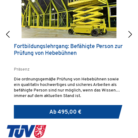
Fortbildungslehrgang: Befähigte Person zur
B
Prüfung von Hebebühnen
H
p
Präsenz
Pr
Die ordnungsgemäße Prüfung von Hebebühnen sowie
Ge
ein qualitativ hochwertiges und sicheres Arbeiten als
Be
befähigte Person sind nur möglich, wenn das Wissen
sp
immer auf dem aktuellen Stand ist.
in
Hu
Ar
Ab
495,00 €