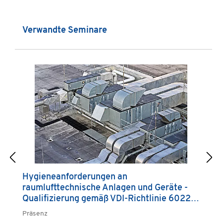
Produktgalerie überspringen
Verwandte Seminare
Hygieneanforderungen an
H
raumlufttechnische Anlagen und Geräte -
r
Qualifizierung gemäß VDI-Richtlinie 6022
Q
Kategorie A
K
Präsenz
Pr