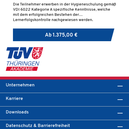
Die Teilnehmer erwerben in der Hygieneschulung gemäß
Di
VDI 6022 Kategorie A spezifische Kenntnisse, welche
Ke
mit dem erfolgreichen Bestehen der
ra
Lernerfolgskontrolle nachgewiesen werden.
60
Ab
1.375,00 €
Unternehmen
Karriere
Downloads
Datenschutz & Barrierefreiheit