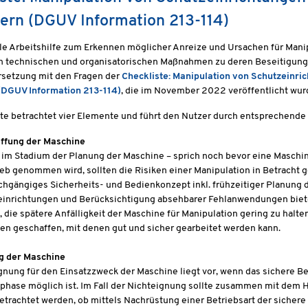
ern (DGUV Information 213-114)
le Arbeitshilfe zum Erkennen möglicher Anreize und Ursachen für Mani
en technischen und organisatorischen Maßnahmen zu deren Beseitigung 
setzung mit den Fragen der
Checkliste: Manipulation von Schutzeinri
(DGUV Information 213-114)
, die im November 2022 veröffentlicht wur
te betrachtet vier Elemente und führt den Nutzer durch entsprechende
ffung der Maschine
 im Stadium der Planung der Maschine – sprich noch bevor eine Maschin
ieb genommen wird, sollten die Risiken einer Manipulation in Betracht
chgängiges Sicherheits- und Bedienkonzept inkl. frühzeitiger Planung 
einrichtungen und Berücksichtigung absehbarer Fehlanwendungen biete
 die spätere Anfälligkeit der Maschine für Manipulation gering zu halte
n geschaffen, mit denen gut und sicher gearbeitet werden kann.
g der Maschine
gnung für den Einsatzzweck der Maschine liegt vor, wenn das sichere Be
hase möglich ist. Im Fall der Nichteignung sollte zusammen mit dem H
etrachtet werden, ob mittels Nachrüstung einer Betriebsart der sichere