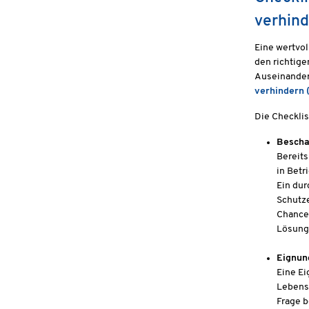
verhind
Eine wertvol
den richtig
Auseinander
verhindern 
Die Checklis
Bescha
Bereits
in Betr
Ein dur
Schutz
Chance,
Lösunge
Eignun
Eine Ei
Lebensp
Frage b