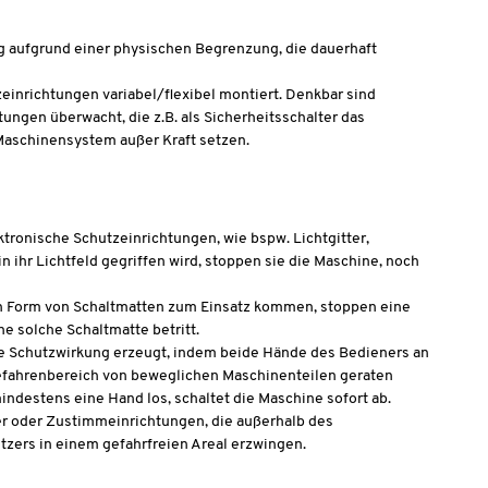
 aufgrund einer physischen Begrenzung, die dauerhaft
einrichtungen variabel/flexibel montiert. Denkbar sind
ungen überwacht, die z.B. als Sicherheitsschalter das
Maschinensystem außer Kraft setzen.
tronische Schutzeinrichtungen, wie bspw. Lichtgitter,
 ihr Lichtfeld gegriffen wird, stoppen sie die Maschine, noch
in Form von Schaltmatten zum Einsatz kommen, stoppen eine
e solche Schaltmatte betritt.
ie Schutzwirkung erzeugt, indem beide Hände des Bedieners an
efahrenbereich von beweglichen Maschinenteilen geraten
ndestens eine Hand los, schaltet die Maschine sofort ab.
r oder Zustimmeinrichtungen, die außerhalb des
tzers in einem gefahrfreien Areal erzwingen.