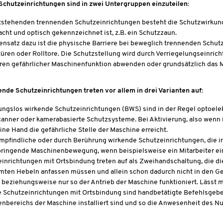
chutzeinrichtungen sind in zwei Untergruppen einzuteilen:
tstehenden trennenden Schutzeinrichtungen besteht die Schutzwirkung
cht und optisch gekennzeichnet ist, z.B. ein Schutzzaun.
nsatz dazu ist die physische Barriere bei beweglich trennenden Schutz
üren oder Rolltore. Die Schutzstellung wird durch Verriegelungseinricht
ren gefährlicher Maschinenfunktion abwenden oder grundsätzlich das 
nde Schutzeinrichtungen treten vor allem in drei Varianten auf:
ngslos wirkende Schutzeinrichtungen (BWS) sind in der Regel optoelek
anner oder kamerabasierte Schutzsysteme. Bei Aktivierung, also wenn in
ine Hand die gefährliche Stelle der Maschine erreicht.
pfindliche oder durch Berührung wirkende Schutzeinrichtungen, die 
ringende Maschinenbewegung, wenn beispielsweise ein Mitarbeiter ein
inrichtungen mit Ortsbindung treten auf als Zweihandschaltung, die d
mten Hebeln anfassen müssen und allein schon dadurch nicht in den G
beziehungsweise nur so der Antrieb der Maschine funktioniert. Lässt mi
 Schutzeinrichtungen mit Ortsbindung sind handbetätigte Befehlsgebe
nbereichs der Maschine installiert sind und so die Anwesenheit des Nu