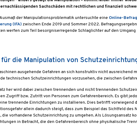
tungen - anders gesagt die Manipulation – kommt leider immer wieder 
vernachlässigenden Sachschäden mit rechtlichen und finanziell schwe
 Ausmaß der Manipulationsproblematik untersuchte eine
Online-Befrag
erung (IFA)
zwischen Ende 2019 und Sommer 2022. Befragungsergebniss
en werfen zum Teil besorgniserregende Schlaglichter auf den Umgang 
für die Manipulation von Schutzeinrichtun
schinen ausgehende Gefahren an sich konstruktiv nicht ausreichend mi
de technischen Schutzeinrichtungen vorzusehen, die zwischen Gefahr
tz her wird dabei zwischen trennenden und nicht trennenden Schutzei
n Zugriff bzw. Zutritt von Personen zum Gefahrenbereich. Es gibt jed
, eine trennende Einrichtungen zu installieren. Dies betrifft vorwiegend
tionsgefahr allein dadurch steigt, dass zum Beispiel das Sichtfeld des
, die vorhandene Schutzeinrichtung zu umgehen. Als Lösungsansatz ko
chtungen in Betracht, die den Gefahrenbereich ohne physikalische Tre