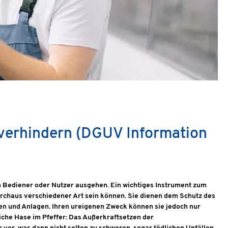
 verhindern (DGUV Information
 Bediener oder Nutzer ausgehen. Ein wichtiges Instrument zum
durchaus verschiedener Art sein können. Sie dienen dem Schutz des
n und Anlagen. Ihren ureigenen Zweck können sie jedoch nur
tliche Hase im Pfeffer: Das Außerkraftsetzen der