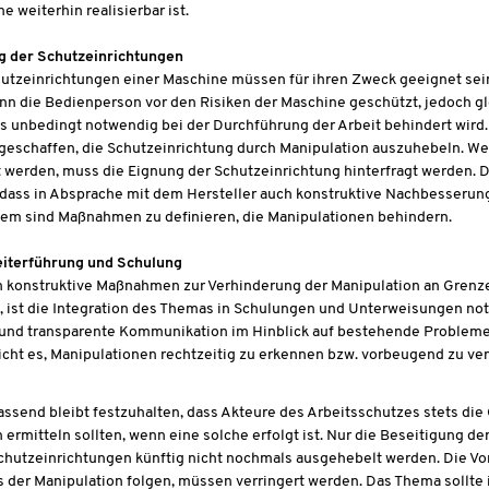
e weiterhin realisierbar ist.
g der Schutzeinrichtungen
utzeinrichtungen einer Maschine müssen für ihren Zweck geeignet sein.
enn die Bedienperson vor den Risiken der Maschine geschützt, jedoch gl
s unbedingt notwendig bei der Durchführung der Arbeit behindert wird.
geschaffen, die Schutzeinrichtung durch Manipulation auszuhebeln. W
 werden, muss die Eignung der Schutzeinrichtung hinterfragt werden. D
dass in Absprache mit dem Hersteller auch konstruktive Nachbesserun
em sind Maßnahmen zu definieren, die Manipulationen behindern.
eiterführung und Schulung
h konstruktive Maßnahmen zur Verhinderung der Manipulation an Grenz
 ist die Integration des Themas in Schulungen und Unterweisungen no
 und transparente Kommunikation im Hinblick auf bestehende Problem
cht es, Manipulationen rechtzeitig zu erkennen bzw. vorbeugend zu ve
send bleibt festzuhalten, dass Akteure des Arbeitsschutzes stets die
 ermitteln sollten, wenn eine solche erfolgt ist. Nur die Beseitigung de
chutzeinrichtungen künftig nicht nochmals ausgehebelt werden. Die Vort
 der Manipulation folgen, müssen verringert werden. Das Thema sollte 