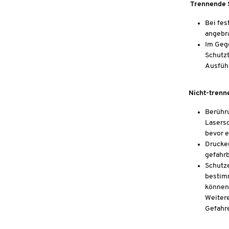
Trennende S
Bei fes
angebra
Im Gege
Schutzt
Ausfüh
Nicht-trenne
Berühru
Lasersc
bevor e
Druckem
gefahrb
Schutze
bestim
können 
Weitere
Gefahre