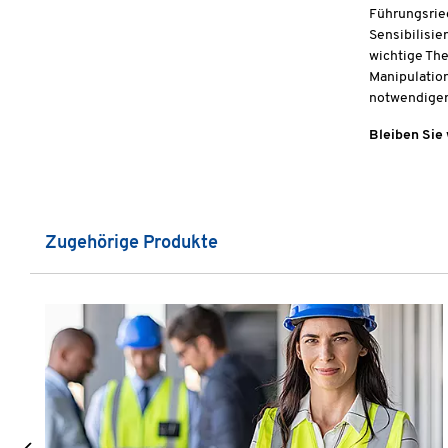
Führungsrie
Sensibilisie
wichtige The
Manipulatio
notwendiger
Bleiben Sie 
Produktgalerie überspringen
Zugehörige Produkte