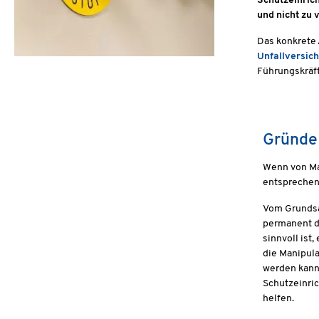
Schutzeinrich
und nicht zu 
Das konkrete
Unfallversich
Führungskräft
Gründe 
Wenn von Ma
entsprechen
Vom Grundsa
permanent de
sinnvoll ist
die Manipula
werden kann
Schutzeinri
helfen.