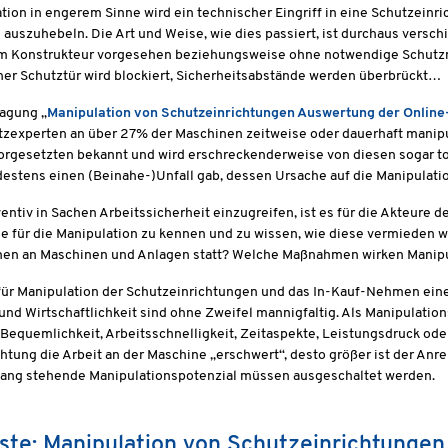
tion in engerem Sinne wird ein technischer Eingriff in eine Schutzeinr
 auszuhebeln. Die Art und Weise, wie dies passiert, ist durchaus versc
om Konstrukteur vorgesehen beziehungsweise ohne notwendige Schut
ner Schutztür wird blockiert, Sicherheitsabstände werden überbrückt…
ragung „
Manipulation von Schutzeinrichtungen Auswertung der Onlin
zexperten an über 27% der Maschinen zeitweise oder dauerhaft manipuli
orgesetzten bekannt und wird erschreckenderweise von diesen sogar tole
estens einen (Beinahe-)Unfall gab, dessen Ursache auf die Manipulati
entiv in Sachen Arbeitssicherheit einzugreifen, ist es für die Akteure 
für die Manipulation zu kennen und zu wissen, wie diese vermieden we
nen an Maschinen und Anlagen statt? Welche Maßnahmen wirken Manip
ür Manipulation der Schutzeinrichtungen und das In-Kauf-Nehmen einer
nd Wirtschaftlichkeit sind ohne Zweifel mannigfaltig. Als Manipulatio
 Bequemlichkeit, Arbeitsschnelligkeit, Zeitaspekte, Leistungsdruck od
htung die Arbeit an der Maschine „erschwert“, desto größer ist der Anrei
g stehende Manipulationspotenzial müssen ausgeschaltet werden.
ste: Manipulation von Schutzeinrichtungen