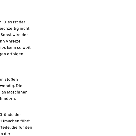
 Dies ist der
eichzeitig nicht
 Sonst wird der
enn Anreize
ies kann so weit
gen erfolgen.
en stoßen
twendig. Die
e an Maschinen
rhindern.
 Gründe der
r Ursachen führt
eile, die für den
in der