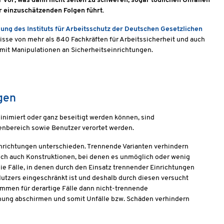
vor, was dann nicht selten zu schweren, sogar tödlichen Unfällen
r einzuschätzenden Folgen führt.
ung des Instituts für Arbeitsschutz der Deutschen Gesetzlichen
e von mehr als 840 Fachkräften für Arbeitssicherheit und auch
mit Manipulationen an Sicherheitseinrichtungen.
gen
nimiert oder ganz beseitigt werden können, sind
enbereich sowie Benutzer verortet werden.
nrichtungen unterschieden. Trennende Varianten verhindern
och auch Konstruktionen, bei denen es unmöglich oder wenig
 die Fälle, in denen durch den Einsatz trennender Einrichtungen
 Nutzers eingeschränkt ist und deshalb durch diesen versucht
mmen für derartige Fälle dann nicht-trennende
nnung abschirmen und somit Unfälle bzw. Schäden verhindern