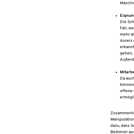
Maschin
Eignun
Die Sch
Fall, w
mehr al
Anreiz 
erkannt
gehen, 
Außerd
Mitarb
Da auc
können,
offene
ermögli
Zusammenfas
Manipulation
dazu, dass S
Bediener aus