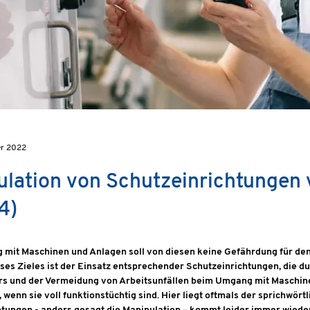
er 2022
lation von Schutzeinrichtungen
4)
mit Maschinen und Anlagen soll von diesen keine Gefährdung für den
ses Zieles ist der Einsatz entsprechender Schutzeinrichtungen, die 
s und der Vermeidung von Arbeitsunfällen beim Umgang mit Maschine
, wenn sie voll funktionstüchtig sind. Hier liegt oftmals der sprichwör