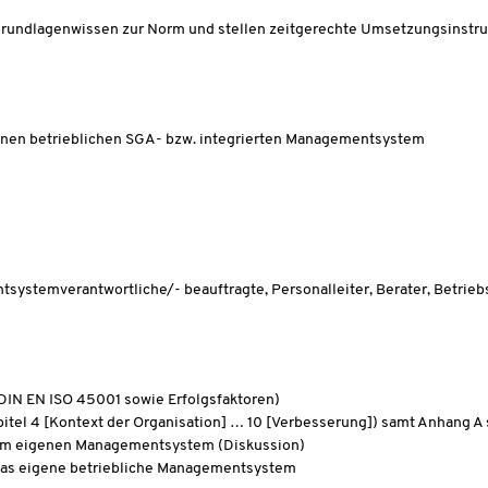
Grundlagenwissen zur Norm und stellen zeitgerechte Umsetzungsinstru
enen betrieblichen SGA- bzw. integrierten Managementsystem
stemverantwortliche/- beauftragte, Personalleiter, Berater, Betriebsär
DIN EN ISO 45001 sowie Erfolgsfaktoren)
pitel 4 [Kontext der Organisation] … 10 [Verbesserung]) samt Anhang 
 im eigenen Managementsystem (Diskussion)
das eigene betriebliche Managementsystem