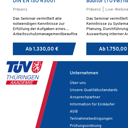
DIN EN ISO 45001
auditor (TÜV®) n
EN ISO 45001
Präsenz
Präsenz | Live-Webina
Das Seminar vermittelt alle
Das Seminar vermittelt
notwendigen Kenntnisse zur
Kenntnisse zu Systema
Erfüllung der Aufgaben eines
Planung, Durchführung
Arbeitsschutzmanagementbeauftra
Auswertung interner Au
gten – von der Kommunikation über
das Normenwissen der DIN EN ISO
Ab
1.330,00 €
Ab
1.750,00
45001 bis hin zu Zertifizierung und
Auditierung.
Unternehmen
Über uns
Unsere Qualitätsstandards
Ansprechpartner
Information für Einkäufer
AGB
Teilnahmebedingungen
Prüfungsordnung