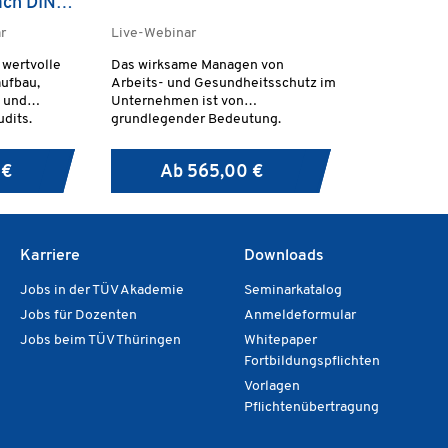
ach DIN
r
Live-Webinar
 wertvolle
Das wirksame Managen von
ufbau,
Arbeits- und Gesundheitsschutz im
 und
Unternehmen ist von
dits.
grundlegender Bedeutung.
Berufsbedingte Verletzungen und
Erkrankungen sind sowohl für
 €
Ab
565,00 €
Arbeitgeber als auch für die
Wirtschaft insgesamt eine ernste
Belastung.
Karriere
Downloads
Jobs in der TÜV Akademie
Seminarkatalog
Jobs für Dozenten
Anmeldeformular
Jobs beim TÜV Thüringen
Whitepaper
Fortbildungspflichten
Vorlagen
Pflichtenübertragung