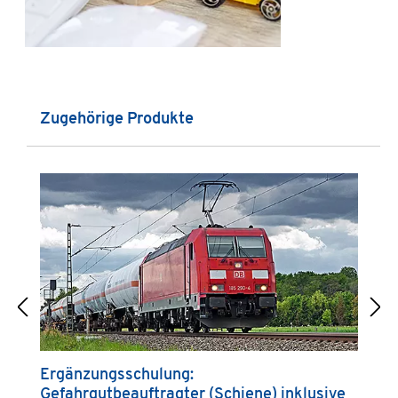
Produktgalerie überspringen
Zugehörige Produkte
Ergänzungsschulung:
G
Gefahrgutbeauftragter (Schiene) inklusive
(