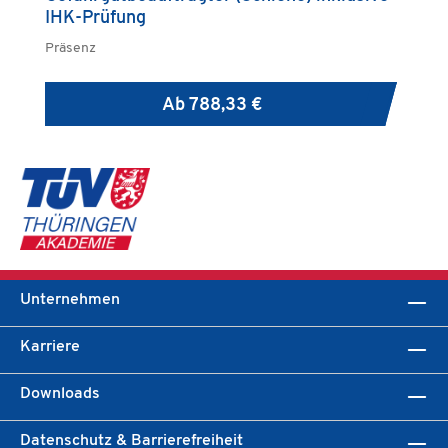
IHK-Prüfung
Präsenz
Pr
Ab
788,33 €
Unternehmen
Karriere
Downloads
Datenschutz & Barrierefreiheit