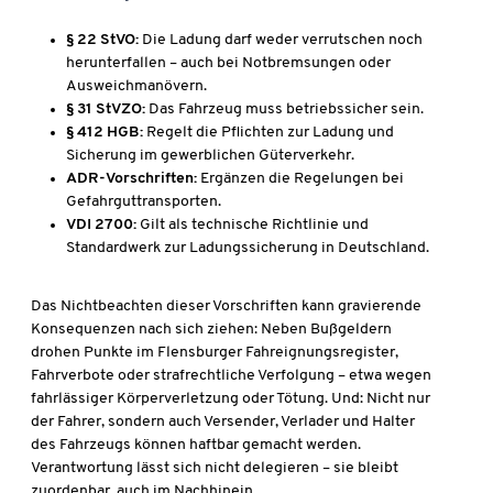
§ 22 StVO:
Die Ladung darf weder verrutschen noch
herunterfallen – auch bei Notbremsungen oder
Ausweichmanövern.
§ 31 StVZO:
Das Fahrzeug muss betriebssicher sein.
§ 412 HGB:
Regelt die Pflichten zur Ladung und
Sicherung im gewerblichen Güterverkehr.
ADR-Vorschriften:
Ergänzen die Regelungen bei
Gefahrguttransporten.
VDI 2700:
Gilt als technische Richtlinie und
Standardwerk zur Ladungssicherung in Deutschland.
Das Nichtbeachten dieser Vorschriften kann gravierende
Konsequenzen nach sich ziehen: Neben Bußgeldern
drohen Punkte im Flensburger Fahreignungsregister,
Fahrverbote oder strafrechtliche Verfolgung – etwa wegen
fahrlässiger Körperverletzung oder Tötung. Und: Nicht nur
der Fahrer, sondern auch Versender, Verlader und Halter
des Fahrzeugs können haftbar gemacht werden.
Verantwortung lässt sich nicht delegieren – sie bleibt
zuordenbar, auch im Nachhinein.