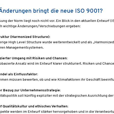
Änderungen bringt die neue ISO 9001?
ssung der Norm liegt noch nicht vor. Ein Blick in den aktuellen Entwurf 
ich wichtige Änderungen/Verschiebungen ergeben:
uktur (Harmonized Structure):
erige High Level Structure wurde weiterentwickelt und als „Harmonized S
eren Managementsystemen.
zierter Umgang mit Risiken und Chancen:
kobasierte Ansatz wird im Entwurf klarer strukturiert. Risiken und Chanc
del als Einflussfaktor:
men müssen bewerten, ob und wie Klimafaktoren ihr Geschäft beeinflu
er Bezug zur Unternehmensstrategie:
itätspolitik soll künftig expliziter mit der strategischen Ausrichtung d
f Qualitätskultur und ethisches Verhalten:
pekte werden im Entwurf stärker hervorgehoben und in die Verantwortu