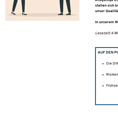
endgültige D
stellen sich 
unser Qualit
In unserem W
Lesezeit: 6 M
AUF DEN P
Die DI
Risike
Frühze