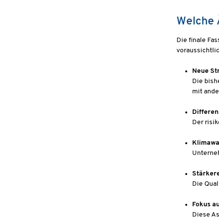
Welche 
Die finale Fa
voraussichtl
Neue Str
Die bish
mit and
Differen
Der risi
Klimawan
Unterneh
Stärker
Die Qual
Fokus au
Diese As