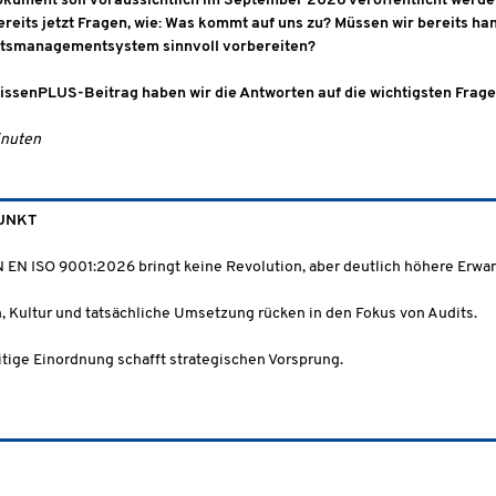
okument soll voraussichtlich im September 2026 veröffentlicht werd
bereits jetzt Fragen, wie: Was kommt auf uns zu? Müssen wir bereits 
ätsmanagementsystem sinnvoll vorbereiten?
issenPLUS-Beitrag haben wir die Antworten auf die wichtigsten Frag
inuten
UNKT
N EN ISO 9001:2026 bringt keine Revolution, aber deutlich höhere Erwa
n, Kultur und tatsächliche Umsetzung rücken in den Fokus von Audits.
itige Einordnung schafft strategischen Vorsprung.