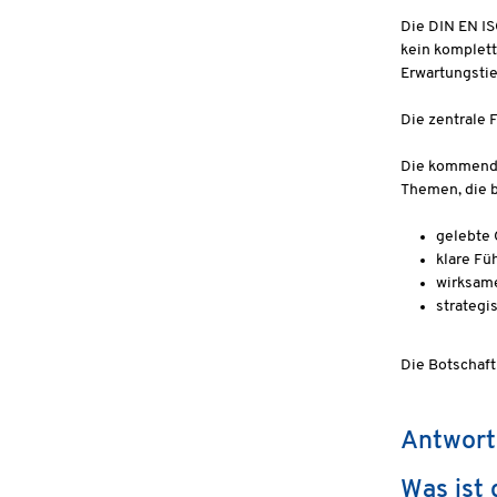
Die DIN EN IS
kein komplett
Erwartungstie
Die zentrale 
Die kommende 
Themen, die b
gelebte 
klare F
wirksam
strateg
Die Botschaft
Antwort
Was ist 