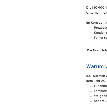
Die ISO 9001 
Unternehmen i
Im Kern geht 
Prozess
Kundena
Fehler 
Die Norm folg
Warum w
ISO-Normen we
dem Jahr 201
zunehme
komplexe
steigend
höhere E