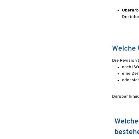
Überarb
Der info
Welche 
Die Revision 
nach ISO 
eine Zer
oder sic
Darüber hina
Welche 
bestehe