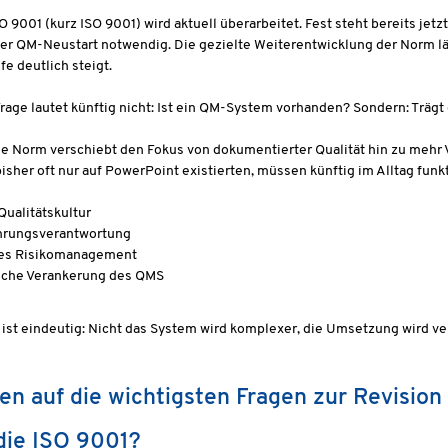
O 9001 (kurz ISO 9001) wird aktuell überarbeitet. Fest steht bereits jet
er QM-Neustart notwendig. Die gezielte Weiterentwicklung der Norm l
fe deutlich steigt.
Frage lautet künftig nicht: Ist ein QM-System vorhanden? Sondern: Tr
Norm verschiebt den Fokus von dokumentierter Qualität hin zu mehr V
isher oft nur auf PowerPoint existierten, müssen künftig im Alltag funk
Qualitätskultur
ührungsverantwortung
es Risikomanagement
ische Verankerung des QMS
 ist eindeutig: Nicht das System wird komplexer, die Umsetzung wird ve
en auf die wichtigsten Fragen zur Revisio
die ISO 9001?