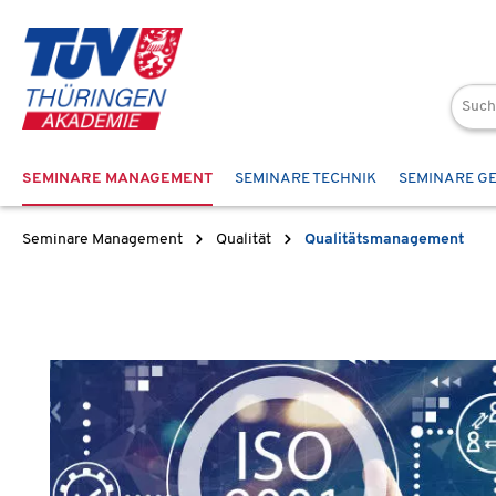
 Hauptinhalt springen
Zur Suche springen
Zur Hauptnavigation springen
SEMINARE MANAGEMENT
SEMINARE TECHNIK
SEMINARE G
Seminare Management
Qualität
Qualitätsmanagement
Bildergalerie überspringen