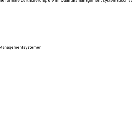
formale Zertifizierung, die ihr Qualitätsmanagement systematisch st
ren Managementsystemen