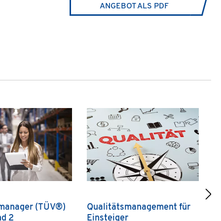
ANGEBOT ALS PDF
smanager (TÜV®)
Qualitätsmanagement für
Q
nd 2
Einsteiger