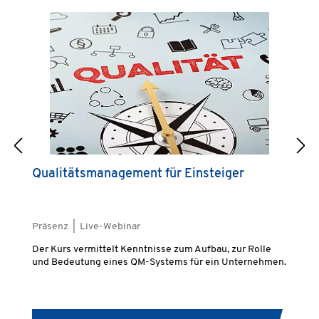
Qualitätsmanagement für Einsteiger
Q
2
Präsenz | Live-Webinar
Pr
Der Kurs vermittelt Kenntnisse zum Aufbau, zur Rolle
De
und Bedeutung eines QM-Systems für ein Unternehmen.
(T
Qu
Gr
An
da