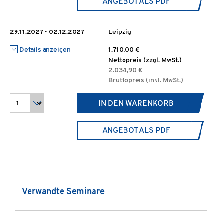
ANGEBOT ALS PDF
29.11.2027 - 02.12.2027
Leipzig
Details anzeigen
1.710,00 €
Nettopreis (zzgl. MwSt.)
2.034,90 €
Bruttopreis (inkl. MwSt.)
IN DEN WARENKORB
ANGEBOT ALS PDF
Produktgalerie überspringen
Verwandte Seminare