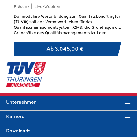
Präsenz | Live-Webinar
Pr
Der modulare Weiterbildung zum Qualitätsbeauftragter
Da
(TÜV®) soll den Verantwortlichen für das
er
Qualitätsmanagementsystem (QMS) die Grundlagen und
Qu
Grundsätze des Qualitätsmanagements laut den
Un
Anforderungen der DIN EN ISO 9001:2015 vermitteln, so
Pr
dass im Unternehmen sichergestellt wird, dass die
an
Ab
3.045,00 €
Qualitätsanforderungen erfüllt werden und die Prozesse
be
beabsichtigte, optimale und effiziente Ergebnisse
An
liefern.
2.
Be
wi
Ak
EN 
Er
en
di
Unternehmen
Ve
un
Karriere
Downloads