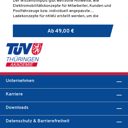
Der Wissensimpuls gibt wertvolle Hinweise, wie
De
Elektromobilitätskonzepte für Mitarbeiter, Kunden und
er
Poolfahrzeuge bzw. individuell angepasste
Be
Ladekonzepte für nKMU erstellt werden, um die
Verpflichtung im Rahmen des GEIG zu erfüllen.
Ab
49,00 €
Unternehmen
Karriere
Downloads
Datenschutz & Barrierefreiheit