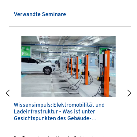
Produktgalerie überspringen
Verwandte Seminare
Wissensimpuls: Elektromobilität und
W
Ladeinfrastruktur - Was ist unter
k
Gesichtspunkten des Gebäude-
M
Elektromobilitätsinfrastruktur-Gesetzes
R
(GEIG) für Nicht-KMU zu beachten?
E