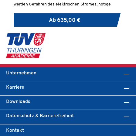
werden Gefahren des elektrischen Stromes, nötige
Be
Schutzmaßnahmen und die möglichen Aufgaben
Pe
besprochen, die unter Leitung und Aufsicht einer
Ab
635,00 €
Elektrofachkraft übernommen werden können.
Unternehmen
Karriere
Downloads
Datenschutz & Barrierefreiheit
Kontakt