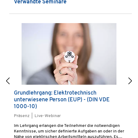
Produktgalerie überspringen
Verwandte Seminare
Grundlehrgang: Elektrotechnisch
G
unterwiesene Person (EUP) - (DIN VDE
P
1000-10)
A
Präsenz | Live-Webinar
Pr
Im Lehrgang erlangen die Teilnehmer die notwendigen
Im
Kenntnisse, um sicher definierte Aufgaben an oder in der
in
Nähe von elektrischen Arbeitsmitteln auszuführen. Es
or