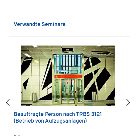
Produktgalerie überspringen
Verwandte Seminare
Beauftragte Person nach TRBS 3121
V
(Betrieb von Aufzugsanlagen)
A
u