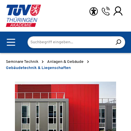
Zum Hauptinhalt springen
Seminare Technik
Anlagen & Gebäude
Gebäudetechnik & Liegenschaften
Bildergalerie überspringen