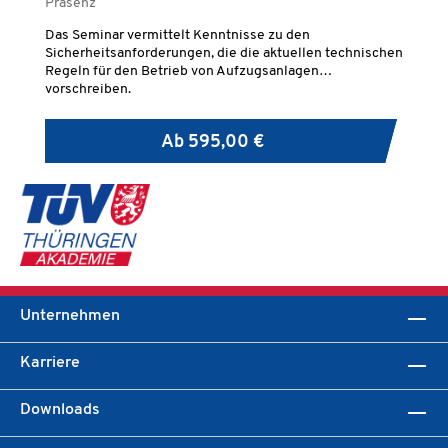
Präsenz
Pr
Das Seminar vermittelt Kenntnisse zu den
Je
Sicherheitsanforderungen, die die aktuellen technischen
Ve
Regeln für den Betrieb von Aufzugsanlagen
Ve
vorschreiben.
Au
we
Ab
595,00 €
Unternehmen
Karriere
Downloads