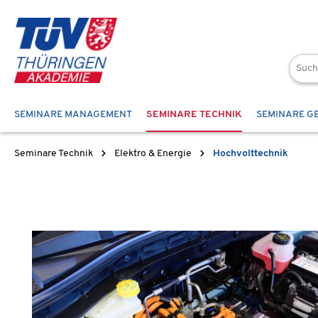
 Hauptinhalt springen
Zur Suche springen
Zur Hauptnavigation springen
SEMINARE MANAGEMENT
SEMINARE TECHNIK
SEMINARE G
Seminare Technik
Elektro & Energie
Hochvolttechnik
Bildergalerie überspringen