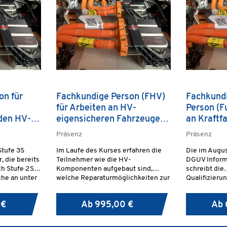
on für
Fachkundige Person (FHV)
Fachkund
für Arbeiten an HV-
Person (F
den HV-
eigensicheren Fahrzeugen |
an Kraftf
 3S
Stufe 2S
Systemen 
Präsenz
Präsenz
Stufe 3S
Im Laufe des Kurses erfahren die
Die im Augu
, die bereits
Teilnehmer wie die HV-
DGUV Inform
ch Stufe 2S
Komponenten aufgebaut sind,
schreibt die
che an unter
welche Reparaturmöglichkeiten zur
Qualifizieru
HV-
Verfügung stehen und wo sich in
Personen fes
der Regel vorhandene Messpunkte
Fahrzeugen 
 €
Ab
995,00 €
Ab
für die Prüfarbeiten befinden.
Systemen u
ausführen.