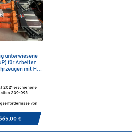
ig unterwiesene
uP) für Arbeiten
ahrzeugen mit HV-
| Stufe 1S
st 2021 erschienene
ation 209-093
ngserfordernisse von
t, die Arbeiten an
mit Hochvolt-
665,00 €
nd deren Komponenten