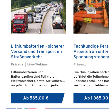
Lithiumbatterien - sicherer
Fachkundige Pers
Versand und Transport im
Arbeiten an unter
Straßenverkehr
Spannung stehen
Systemen | Stufe
Präsenz | Live-Webinar
Präsenz
Lithiumbatterien und
Die Qualifikation nach 
Batteriezellen sind Teil vieler
befähigt die Teilnehmer
elektronischer Geräte. Sie wirken
über die Fachkunde na
ungefährlich, können sich jedoch
verfügen, zur Fehlersu
bei der Beförderung überhitzen und
Spannung stehenden 
entzünden.
Komponenten.
Ab
565,00 €
Ab
1.365,00