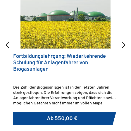
Fortbildungslehrgang: Wiederkehrende
G
Schulung für Anlagenfahrer von
H
Biogasanlagen
F
Pr
Die Zahl der Biogasanlagen ist in den letzten Jahren
Di
stark gestiegen. Die Erfahrungen zeigen, dass sich die
Qu
Anlagenfahrer ihrer Verantwortung und Pflichten sowie
vo
möglichen Gefahren nicht immer im vollen Maße
Pe
bewusst sind.
ei
en
Ab
550,00 €