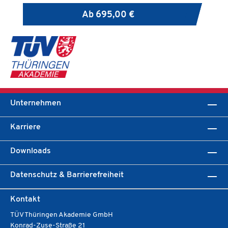
en
Ab
695,00 €
zu
wi
we
Unternehmen
Karriere
Downloads
Datenschutz & Barrierefreiheit
Kontakt
TÜV Thüringen Akademie GmbH
Konrad-Zuse-Straße 21