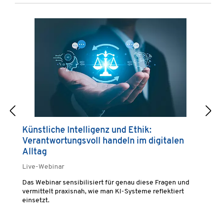
Künstliche Intelligenz und Ethik:
K
Verantwortungsvoll handeln im digitalen
(
Alltag
Live-Webinar
Li
Das Webinar sensibilisiert für genau diese Fragen und
Di
vermittelt praxisnah, wie man KI-Systeme reflektiert
ge
einsetzt.
ve
in
zu