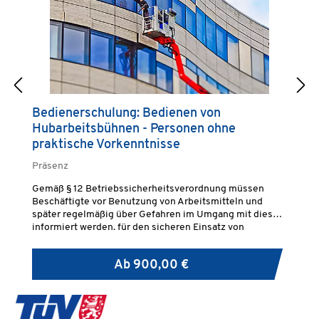
Bedienerschulung: Bedienen von
B
Hubarbeitsbühnen - Personen ohne
H
praktische Vorkenntnisse
p
Präsenz
Pr
Gemäß § 12 Betriebssicherheitsverordnung müssen
Ge
Beschäftigte vor Benutzung von Arbeitsmitteln und
vo
später regelmäßig über Gefahren im Umgang mit diesen
be
informiert werden. für den sicheren Einsatz von
si
Hubarbeitsbühnen im Unternehmen muss der
Un
Arbeitgeber auch Kapitel 2.10 (... Hebebühnen)
2.
Ab
900,00 €