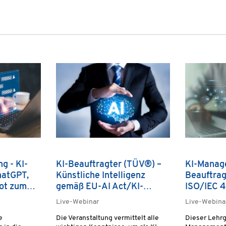
g - KI-
KI-Beauftragter (TÜV®) –
KI-Manag
hatGPT,
Künstliche Intelligenz
Beauftra
lot zum
gemäß EU-AI Act/KI-
ISO/IEC 
Verordnung sicher
Live-Webinar
Live-Webina
einsetzen
e
Die Veranstaltung vermittelt alle
Dieser Lehrg