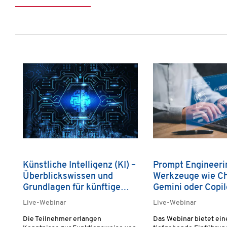
Produktgalerie überspringen
Künstliche Intelligenz (KI) –
Prompt Engineerin
Überblickswissen und
Werkzeuge wie C
Grundlagen für künftige
Gemini oder Copi
Arbeitswelten
Leben erwecken
Live-Webinar
Live-Webinar
Die Teilnehmer erlangen
Das Webinar bietet ein