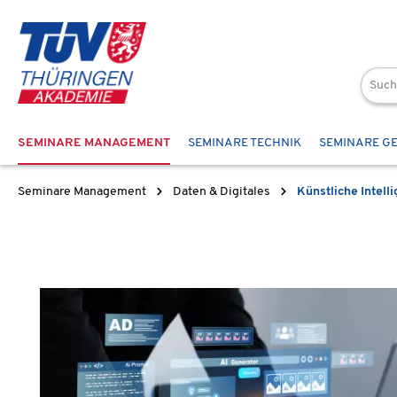
 Hauptinhalt springen
Zur Suche springen
Zur Hauptnavigation springen
SEMINARE MANAGEMENT
SEMINARE TECHNIK
SEMINARE G
Seminare Management
Daten & Digitales
Künstliche Intelli
Bildergalerie überspringen