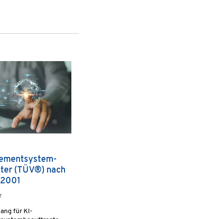
ementsystem-
gter (TÜV®) nach
42001
r
ang für KI-