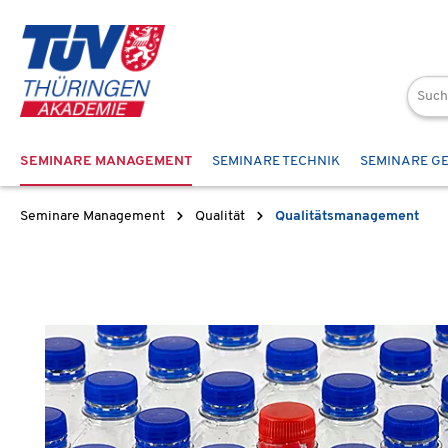
 Hauptinhalt springen
Zur Suche springen
Zur Hauptnavigation springen
SEMINARE MANAGEMENT
SEMINARE TECHNIK
SEMINARE G
Seminare Management
Qualität
Qualitätsmanagement
Bildergalerie überspringen