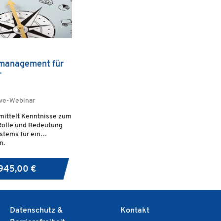
smanagement für
r
ive-Webinar
mittelt Kenntnisse zum
Rolle und Bedeutung
stems für ein
n.
945,00 €
Datenschutz &
Kontakt