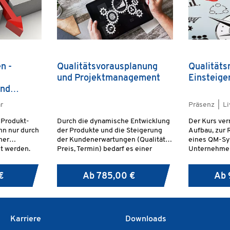
n -
Qualitätsvorausplanung
Qualität
und Projektmanagement
Einsteige
und
r
Präsenz | L
 Produkt-
Durch die dynamische Entwicklung
Der Kurs ver
nn nur durch
der Produkte und die Steigerung
Aufbau, zur 
ner
der Kundenerwartungen (Qualität,
eines QM-Sy
ht werden.
Preis, Termin) bedarf es einer
Unternehme
Qualitätsvorausplanung im
Projektmanagement, damit die
€
Ab
785,00 €
Ab
Kundenerwartung und der interne
betriebswirtschaftliche Erfolg von
Anfang an gesichert werden.
Karriere
Downloads