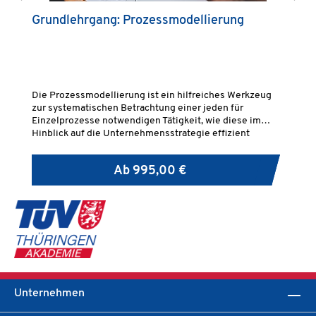
Grundlehrgang: Prozessmodellierung
A
B
(
Die Prozessmodellierung ist ein hilfreiches Werkzeug
Bu
zur systematischen Betrachtung einer jeden für
St
Einzelprozesse notwendigen Tätigkeit, wie diese im
Pr
Hinblick auf die Unternehmensstrategie effizient
Ge
aufeinander ausgerichtet und dargestellt werden
te
können.
Ab
995,00 €
Unternehmen