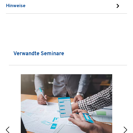
Hinweise
Produktgalerie überspringen
Verwandte Seminare